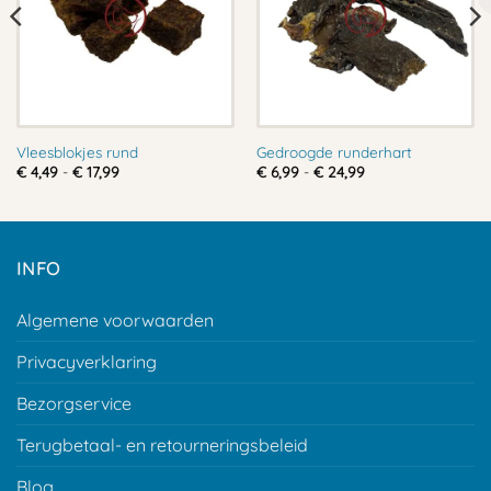
Vleesblokjes rund
Gedroogde runderhart
Prijsklasse:
Prijsklasse:
€
4,49
-
€
17,99
€
6,99
-
€
24,99
€ 4,49
€ 6,99
tot
tot
€ 17,99
€ 24,99
INFO
Algemene voorwaarden
Privacyverklaring
Bezorgservice
Terugbetaal- en retourneringsbeleid
Blog