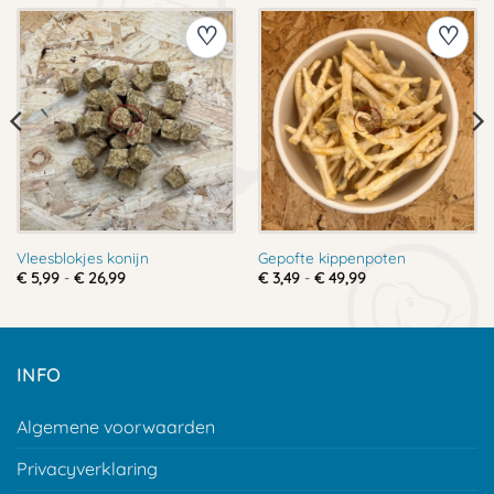
Vleesblokjes konijn
Gepofte kippenpoten
Prijsklasse:
Prijsklasse:
€
5,99
-
€
26,99
€
3,49
-
€
49,99
€ 5,99
€ 3,49
tot
tot
€ 26,99
€ 49,99
INFO
Algemene voorwaarden
Privacyverklaring