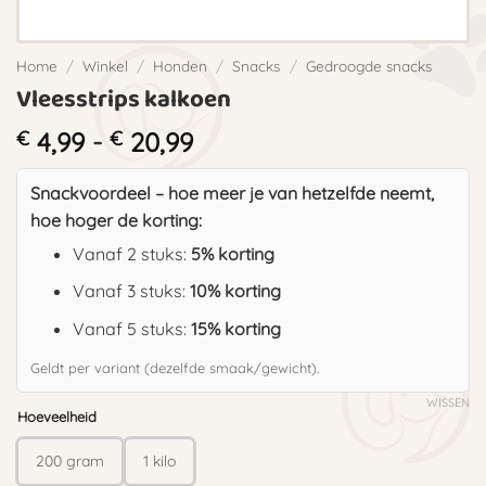
Home
/
Winkel
/
Honden
/
Snacks
/
Gedroogde snacks
Vleesstrips kalkoen
Prijsklasse:
€
4,99
-
€
20,99
€ 4,99
tot
Snackvoordeel – hoe meer je van hetzelfde neemt,
€ 20,99
hoe hoger de korting:
Vanaf 2 stuks:
5% korting
Vanaf 3 stuks:
10% korting
Vanaf 5 stuks:
15% korting
Geldt per variant (dezelfde smaak/gewicht).
WISSEN
Hoeveelheid
200 gram
1 kilo