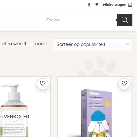
Winkelwagen
Producten
zoeken
Gesorteerd
ultaten wordt getoond
op
populariteit
ITVERKOCHT