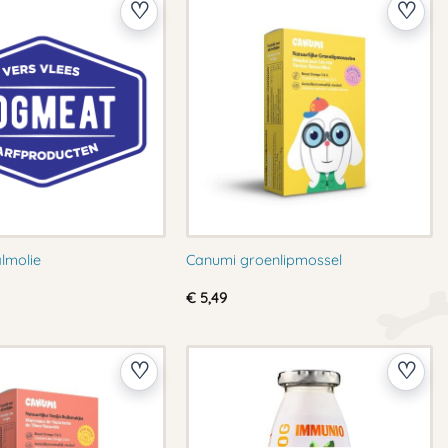
lmolie
Canumi groenlipmossel
€
5,49