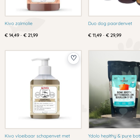
Kivo zalmolie
Duo dog paardenvet
Prijsklasse:
Prijsklas
€
14,49
-
€
21,99
€
11,49
-
€
29,99
€ 14,49
€ 11,49
tot
tot
€ 21,99
€ 29,99
Kivo vloeibaar schapenvet met
Ydolo healthy & pure bot