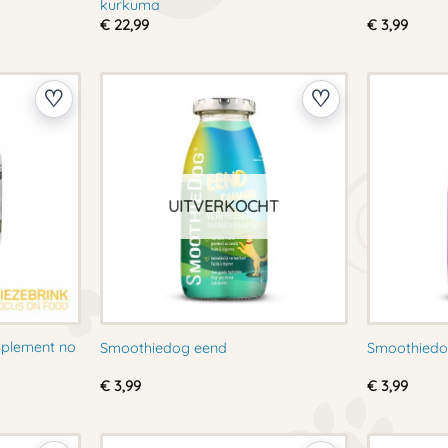
kurkuma
€
22,99
€
3,99
UITVERKOCHT
pplement no
Smoothiedog eend
Smoothiedo
€
3,99
€
3,99