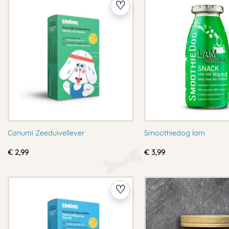
Canumi Zeeduivellever
Smoothiedog lam
€
2,99
€
3,99