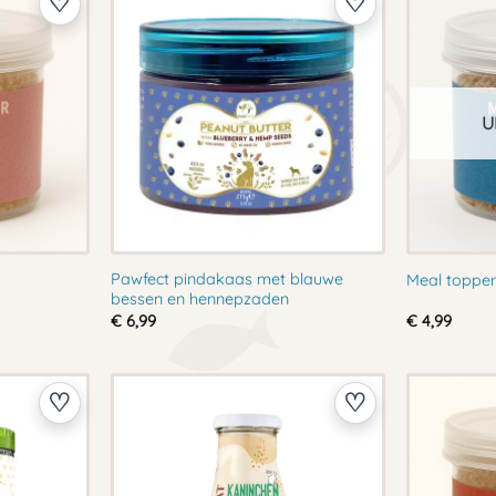
U
Pawfect pindakaas met blauwe
Meal topper
bessen en hennepzaden
€
6,99
€
4,99