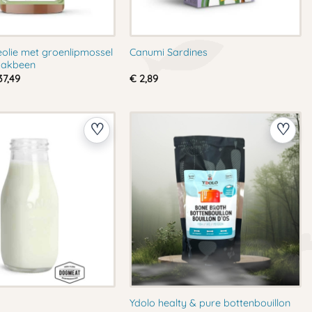
eolie met groenlipmossel
Canumi Sardines
aakbeen
Prijsklasse:
7,49
€
2,89
€ 24,99
tot
€ 37,49
Ydolo healty & pure bottenbouillon