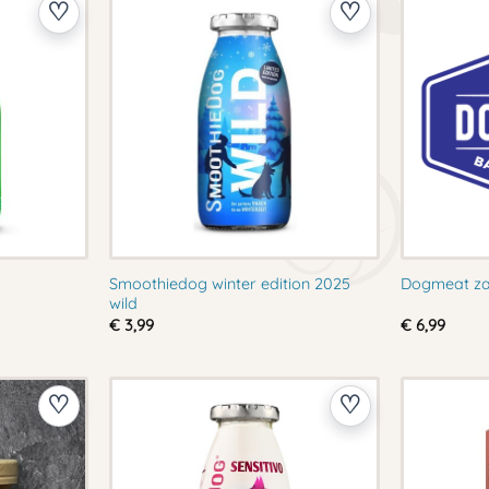
Smoothiedog winter edition 2025
Dogmeat za
wild
€
3,99
€
6,99