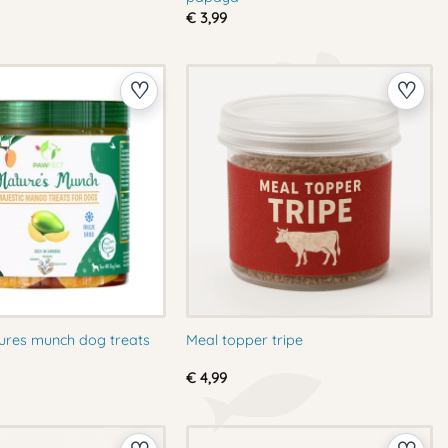
€
3,99
ures munch dog treats
Meal topper tripe
€
4,99