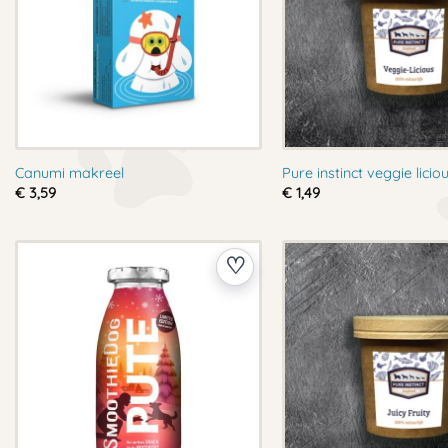
Canumi makreel
Pure instinct veggie licio
€
3,59
€
1,49