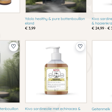
Ydolo healthy & pure bottenbouillon
Kivo sardin
eland
& haaienkr
se:
€
3,99
€
24,99
-
€
3
tenbouillon
Kivo sardineolie met echinacea &
Geitenmelk