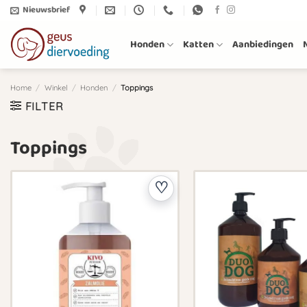
Ga
Nieuwsbrief
naar
inhoud
Honden
Katten
Aanbiedingen
Home
/
Winkel
/
Honden
/
Toppings
FILTER
Toppings