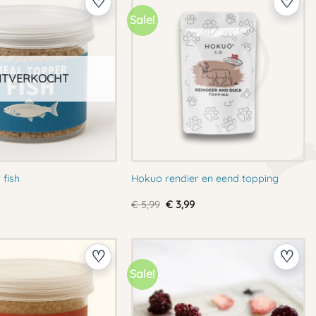
Sale!
ITVERKOCHT
 fish
Hokuo rendier en eend topping
Oorspronkelijke
Huidige
€
5,99
€
3,99
prijs
prijs
was:
is:
€ 5,99.
€ 3,99.
Sale!