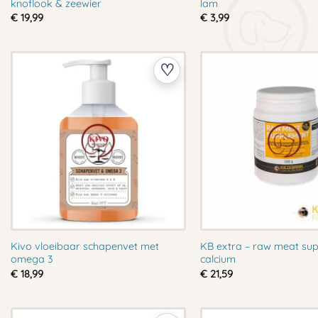
knoflook & zeewier
lam
€
19,99
€
3,99
Kivo vloeibaar schapenvet met
KB extra – raw meat su
omega 3
calcium
€
18,99
€
21,59