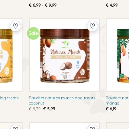
se:
Prijsklasse:
€
6,99
-
€
9,99
€
4,99
€ 6,99
tot
€ 9,99
Sale!
og treats
Pawfect natures munch dog treats
Pawfect nat
coconut
mango
Oorspronkelijke
Huidige
€
8,39
€
5,99
€
6,19
prijs
prijs
was:
is:
€ 8,39.
€ 5,99.