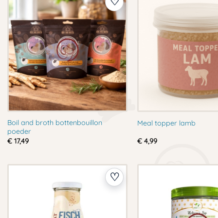
Boil and broth bottenbouillon
Meal topper lamb
poeder
€
17,49
€
4,99