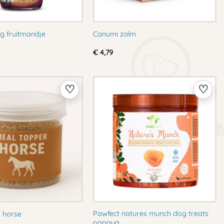
g fruitmandje
Canumi zalm
€
4,79
Pawfect natures munch dog treats
 horse
papaya