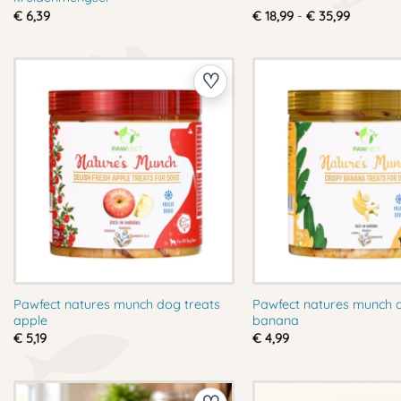
Prijsklas
€
6,39
€
18,99
-
€
35,99
€ 18,99
tot
€ 35,99
Pawfect natures munch dog treats
Pawfect natures munch d
apple
banana
€
5,19
€
4,99