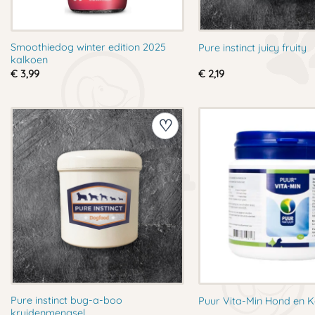
Smoothiedog winter edition 2025
Pure instinct juicy fruity
kalkoen
€
3,99
€
2,19
Pure instinct bug-a-boo
Puur Vita-Min Hond en K
kruidenmengsel