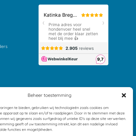
ders
Beheer toestemming
aringen te bieden, gebruiken wij technologieën zoals cookies om
je apparaat op te slaan en/of te raadplegen. Door in te stemmen met deze
nnen wij gegevens zoals surfgedrag of unieke ID's op deze site verwerken.
temming geeft of uw toestemming intrekt, kan dit een nadelige invloed
lde functies en mogelijkheden.