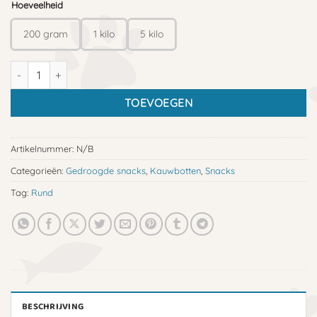
Hoeveelheid
200 gram
1 kilo
5 kilo
Rundkophuid 20 cm aantal
TOEVOEGEN
Artikelnummer:
N/B
Categorieën:
Gedroogde snacks
,
Kauwbotten
,
Snacks
Tag:
Rund
BESCHRIJVING