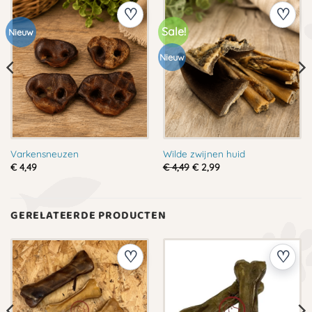
Sale!
Nieuw
Nieuw
Varkensneuzen
Wilde zwijnen huid
Oorspronkelijke
Huidige
€
4,49
€
4,49
€
2,99
prijs
prijs
was:
is:
€ 4,49.
€ 2,99.
GERELATEERDE PRODUCTEN