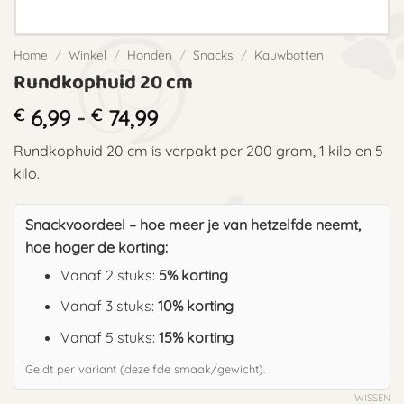
Home
/
Winkel
/
Honden
/
Snacks
/
Kauwbotten
Rundkophuid 20 cm
Prijsklasse:
€
6,99
-
€
74,99
€ 6,99
Rundkophuid 20 cm is verpakt per 200 gram, 1 kilo en 5
tot
kilo.
€ 74,99
Snackvoordeel – hoe meer je van hetzelfde neemt,
hoe hoger de korting:
Vanaf 2 stuks:
5% korting
Vanaf 3 stuks:
10% korting
Vanaf 5 stuks:
15% korting
Geldt per variant (dezelfde smaak/gewicht).
WISSEN