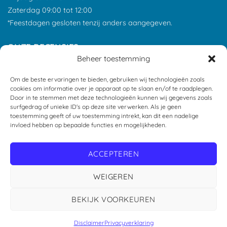
Zaterdag 09:00 tot 12:00
*Feestdagen gesloten tenzij anders aangegeven.
ONZE RECENSIES
Beheer toestemming
Om de beste ervaringen te bieden, gebruiken wij technologieën zoals
cookies om informatie over je apparaat op te slaan en/of te raadplegen.
Door in te stemmen met deze technologieën kunnen wij gegevens zoals
surfgedrag of unieke ID's op deze site verwerken. Als je geen
toestemming geeft of uw toestemming intrekt, kan dit een nadelige
invloed hebben op bepaalde functies en mogelijkheden.
ACCEPTEREN
WEIGEREN
Copyright 2026 ©
Geusdiervoeding
BEKIJK VOORKEUREN
Disclaimer
Privacyverklaring