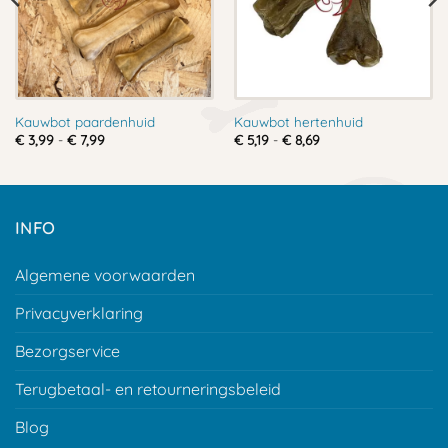
Kauwbot paardenhuid
Kauwbot hertenhuid
Prijsklasse:
Prijsklasse:
€
3,99
-
€
7,99
€
5,19
-
€
8,69
€ 3,99
€ 5,19
tot
tot
€ 7,99
€ 8,69
INFO
Algemene voorwaarden
Privacyverklaring
Bezorgservice
Terugbetaal- en retourneringsbeleid
Blog