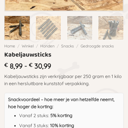
Home
/
Winkel
/
Honden
/
Snacks
/
Gedroogde snacks
Kabeljauwsticks
Prijsklasse:
€
8,99
-
€
30,99
€ 8,99
Kabeljauwsticks zijn verkrijgbaar per 250 gram en 1 kilo
tot
in een hersluitbare kunststof verpakking.
€ 30,99
Snackvoordeel – hoe meer je van hetzelfde neemt,
hoe hoger de korting:
Vanaf 2 stuks:
5% korting
Vanaf 3 stuks:
10% korting