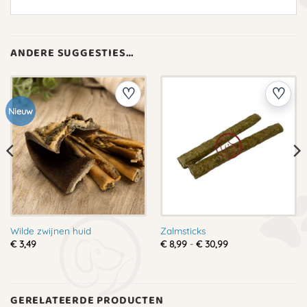
ANDERE SUGGESTIES…
Nieuw
Wilde zwijnen huid
Zalmsticks
Prijsklasse:
€
3,49
€
8,99
-
€
30,99
€ 8,99
tot
€ 30,99
GERELATEERDE PRODUCTEN