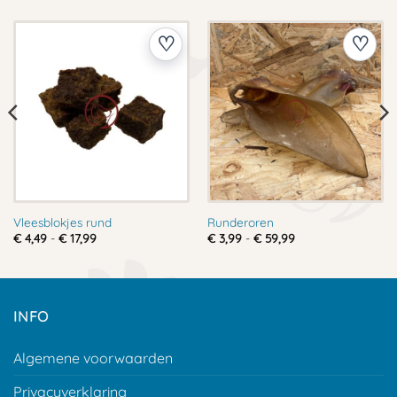
Vleesblokjes rund
Runderoren
Prijsklasse:
Prijsklasse:
€
4,49
-
€
17,99
€
3,99
-
€
59,99
€ 4,49
€ 3,99
tot
tot
€ 17,99
€ 59,99
INFO
Algemene voorwaarden
Privacyverklaring