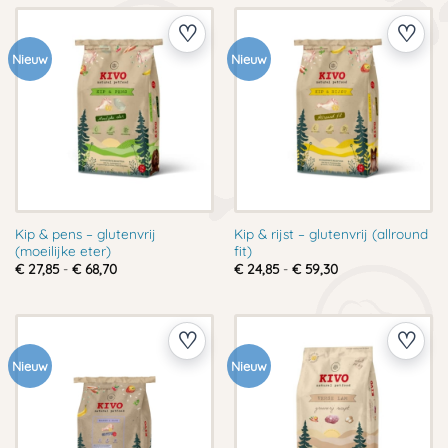
€ 63,75
€ 71,40
Nieuw
Nieuw
Kip & pens – glutenvrij
Kip & rijst – glutenvrij (allround
(moeilijke eter)
fit)
Prijsklasse:
Prijsklasse:
€
27,85
-
€
68,70
€
24,85
-
€
59,30
€ 27,85
€ 24,85
tot
tot
€ 68,70
€ 59,30
Nieuw
Nieuw