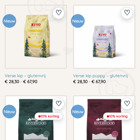
€ 88,00
€ 88,00
Nieuw
Nieuw
Verse kip – glutenvrij
Verse kip puppy – glutenvrij
Prijsklasse:
Prijsklasse:
€
28,30
-
€
67,90
€
28,30
-
€
67,90
€ 28,30
€ 28,30
tot
tot
€ 67,90
€ 67,90
Nieuw
Nieuw
10% korting
10% korting