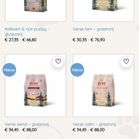
Kalkoen & rijst puppy –
Verse lam – graanvrij
glutenvrij
Prijsklasse:
Prijsklasse:
€
27,35
-
€
66,80
€
30,35
-
€
76,90
€ 27,35
€ 30,35
tot
tot
€ 66,80
€ 76,90
Nieuw
Nieuw
Verse eend – graanvrij
Verse zalm – graanvrij
Prijsklasse:
Prijsklasse:
€
34,45
-
€
88,00
€
34,45
-
€
88,00
€ 34,45
€ 34,45
tot
tot