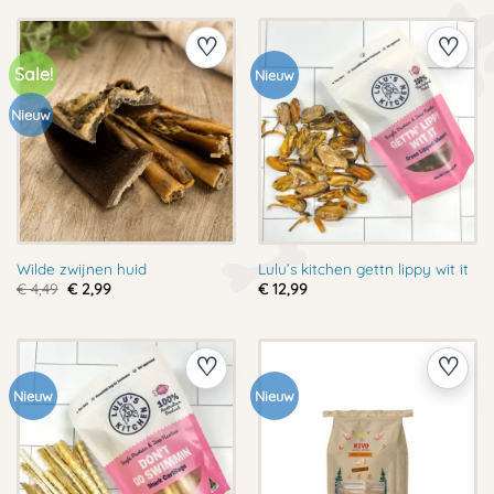
Sale!
Nieuw
Nieuw
Wilde zwijnen huid
Lulu’s kitchen gettn lippy wit it
Oorspronkelijke
Huidige
€
4,49
€
2,99
€
12,99
prijs
prijs
was:
is:
€ 4,49.
€ 2,99.
Nieuw
Nieuw