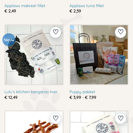
Applaws makreel fillet
Applaws tuna fillet
€
2,49
€
2,59
Nieuw
Lulu’s kitchen kangaroo liver
Puppy pakket
Prijsklasse:
€
12,49
€
3,99
-
€
7,99
€ 3,99
tot
€ 7,99