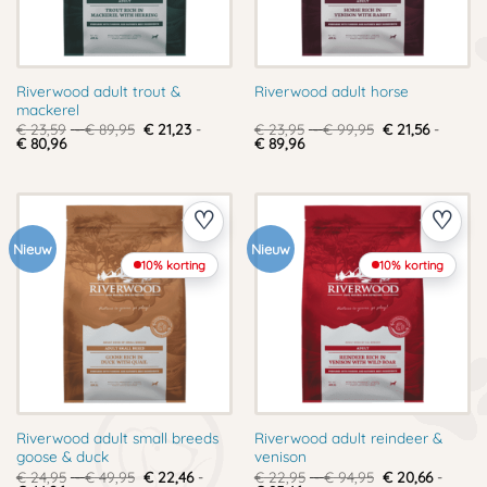
Riverwood adult trout &
Riverwood adult horse
mackerel
Prijsklasse:
Prijsklasse:
€
23,59
-
€
89,95
€
21,23
-
€
23,95
-
€
99,95
€
21,56
-
Prijsklasse:
€ 23,59
Prijsklasse:
€ 23,95
€
80,96
€
89,96
€ 21,23
tot
€ 21,56
tot
tot
€ 89,95
tot
€ 99,95
€ 80,96
€ 89,96
Nieuw
Nieuw
10% korting
10% korting
Riverwood adult small breeds
Riverwood adult reindeer &
goose & duck
venison
Prijsklasse:
Prijsklasse:
€
24,95
-
€
49,95
€
22,46
-
€
22,95
-
€
94,95
€
20,66
-