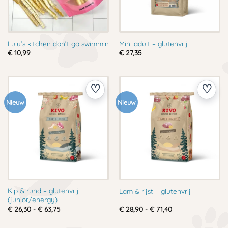
Lulu’s kitchen don’t go swimmin
Mini adult – glutenvrij
€
10,99
€
27,35
Nieuw
Nieuw
Kip & rund – glutenvrij
Lam & rijst – glutenvrij
(junior/energy)
Prijsklasse:
Prijsklasse:
€
26,30
-
€
63,75
€
28,90
-
€
71,40
€ 26,30
€ 28,90
tot
tot