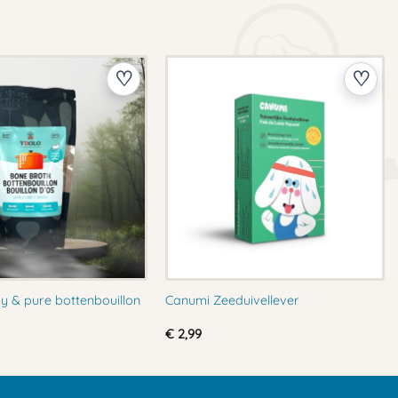
hy & pure bottenbouillon
Canumi Zeeduivellever
€
2,99