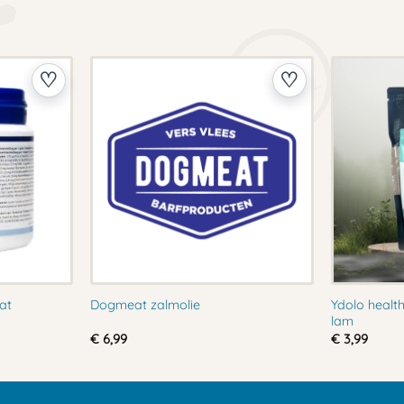
Ydolo healt
at
Dogmeat zalmolie
lam
se:
€
6,99
€
3,99