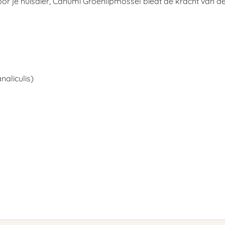
voor je huisdier, Canumi Groenlipmossel biedt de kracht van 
aliculis)