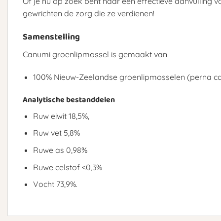
Of je nu op zoek bent naar een effectieve aanvulling 
gewrichten de zorg die ze verdienen!
Samenstelling
Canumi groenlipmossel is gemaakt van
100% Nieuw-Zeelandse groenlipmosselen (perna can
Analytische bestanddelen
Ruw eiwit 18,5%,
Ruw vet 5,8%
Ruwe as 0,98%
Ruwe celstof <0,3%
Vocht 73,9%.