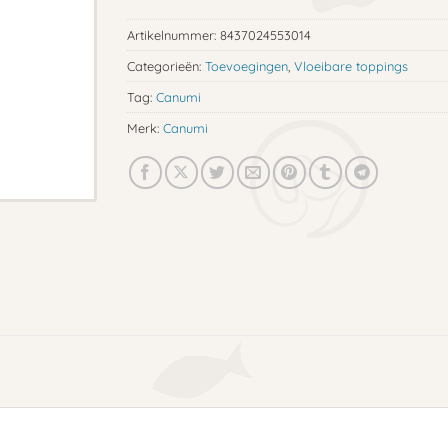
Artikelnummer:
8437024553014
Categorieën:
Toevoegingen
,
Vloeibare toppings
Tag:
Canumi
Merk:
Canumi