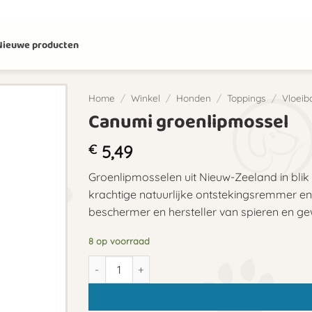
Nieuwe producten
Home
/
Winkel
/
Honden
/
Toppings
/
Vloeib
Canumi groenlipmossel
€
5,49
Groenlipmosselen uit Nieuw-Zeeland in blik
krachtige natuurlijke ontstekingsremmer en
beschermer en hersteller van spieren en ge
8 op voorraad
Canumi groenlipmossel aantal