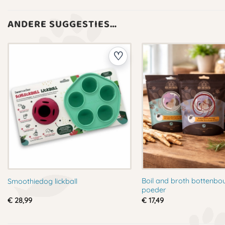
ANDERE SUGGESTIES…
Boil and broth bottenbou
Smoothiedog lickball
poeder
€
28,99
€
17,49