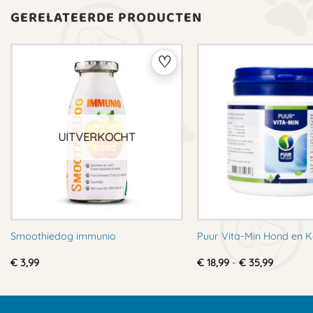
GERELATEERDE PRODUCTEN
UITVERKOCHT
Smoothiedog immunio
Puur Vita-Min Hond en K
Prijsklas
€
3,99
€
18,99
-
€
35,99
€ 18,99
tot
€ 35,99