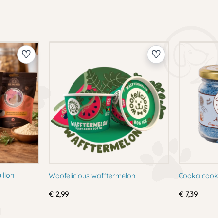
illon
Woofelicious wafftermelon
Cooka cook
€
2,99
€
7,39