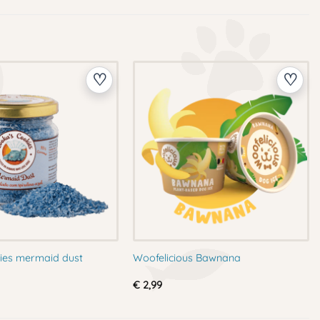
ies mermaid dust
Woofelicious Bawnana
€
2,99