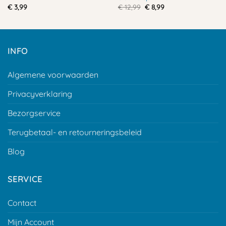
Oorspronkelijke
Huidige
€
3,99
€
12,99
€
8,99
prijs
prijs
was:
is:
€ 12,99.
€ 8,99.
INFO
Algemene voorwaarden
Privacyverklaring
Bezorgservice
Terugbetaal- en retourneringsbeleid
Blog
SERVICE
Contact
Mijn Account