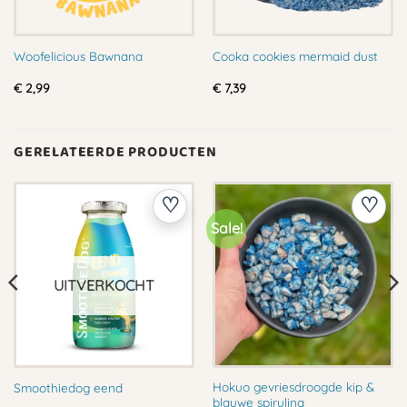
Woofelicious Bawnana
Cooka cookies mermaid dust
€
2,99
€
7,39
GERELATEERDE PRODUCTEN
Sale!
UITVERKOCHT
Hokuo gevriesdroogde kip &
Smoothiedog eend
blauwe spirulina