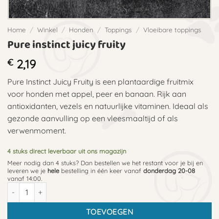
Home
/
Winkel
/
Honden
/
Toppings
/
Vloeibare toppings
Pure instinct juicy fruity
€
2,19
Pure Instinct Juicy Fruity is een plantaardige fruitmix
voor honden met appel, peer en banaan. Rijk aan
antioxidanten, vezels en natuurlijke vitaminen. Ideaal als
gezonde aanvulling op een vleesmaaltijd of als
verwenmoment.
4 stuks direct leverbaar uit ons magazijn
Meer nodig dan 4 stuks? Dan bestellen we het restant voor je bij en
leveren we je
hele
bestelling in één keer vanaf
donderdag 20-08
vanaf 14:00.
Pure instinct juicy fruity aantal
TOEVOEGEN