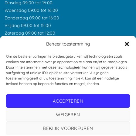
Dinsdag 09:00 tot 16:00
Woensdag 09:00 tot 16:00
Donderdag 09:00 tot 16:00
Vrijdag 09:00 tot 15:00
Zaterdag 09:00 tot 12:00
*Feestdagen gesloten tenzij anders aangegeven.
Beheer toestemming
ONZE RECENSIES
Om de beste ervaringen te bieden, gebruiken wij technologieën zoals
cookies om informatie over je apparaat op te slaan en/of te raadplegen.
Door in te stemmen met deze technologieën kunnen wij gegevens zoals
surfgedrag of unieke ID's op deze site verwerken. Als je geen
toestemming geeft of uw toestemming intrekt, kan dit een nadelige
invloed hebben op bepaalde functies en mogelijkheden.
ACCEPTEREN
WEIGEREN
BEKIJK VOORKEUREN