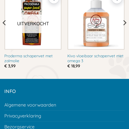
UITVERKOCHT
Proderma schapenvet met
Kivo vloeibaar schapenvet met
zalmolie
omega 3
€
3,99
€
18,99
INFO
Algemene voorwaarden
Privacyverklaring
Bezorgservice