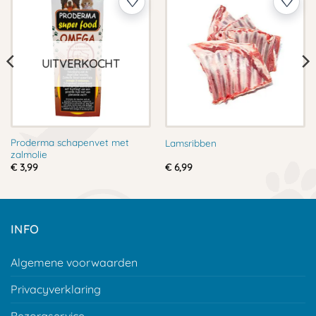
UITVERKOCHT
Proderma schapenvet met
Lamsribben
zalmolie
€
3,99
€
6,99
INFO
Algemene voorwaarden
Privacyverklaring