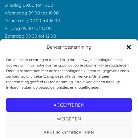
Dinsdag 09:00 tot 16:00
Woensdag 09:00 tot 16:00
Donderdag 09:00 tot 16:00
Vrijdag 09:00 tot 15:00
Zaterdag 09:00 tot 12:00
*Feestdagen gesloten tenzij anders aangegeven.
Beheer toestemming
ONZE RECENSIES
Om de beste ervaringen te bieden, gebruiken wij technologieën zoals
cookies om informatie over je apparaat op te slaan en/of te raadplegen.
Door in te stemmen met deze technologieën kunnen wij gegevens zoals
surfgedrag of unieke ID's op deze site verwerken. Als je geen
toestemming geeft of uw toestemming intrekt, kan dit een nadelige
invloed hebben op bepaalde functies en mogelijkheden.
ACCEPTEREN
WEIGEREN
BEKIJK VOORKEUREN