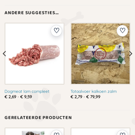
ANDERE SUGGESTIES…
Dogmeat lam compleet
Totaalvoer kalkoen zalm
Prijsklasse:
Prijsklasse:
€
2,69
-
€
9,59
€
2,79
-
€
79,99
€ 2,69
€ 2,79
tot
tot
€ 9,59
€ 79,99
GERELATEERDE PRODUCTEN