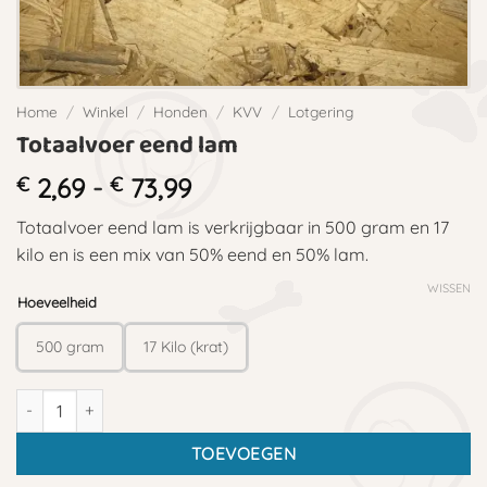
Home
/
Winkel
/
Honden
/
KVV
/
Lotgering
Totaalvoer eend lam
Prijsklasse:
€
2,69
-
€
73,99
€ 2,69
Totaalvoer eend lam is verkrijgbaar in 500 gram en 17
tot
kilo en is een mix van 50% eend en 50% lam.
€ 73,99
WISSEN
Hoeveelheid
500 gram
17 Kilo (krat)
Totaalvoer eend lam aantal
TOEVOEGEN