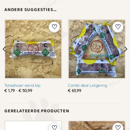
ANDERE SUGGESTIES…
Totaalvoer eend kip
Combi deal Lotgering
Prijsklasse:
€
1,79
-
€
50,99
€
63,99
€ 1,79
tot
€ 50,99
GERELATEERDE PRODUCTEN