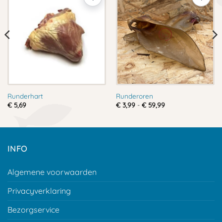
Runderhart
Runderoren
Prijsklasse:
€
5,69
€
3,99
-
€
59,99
€ 3,99
tot
€ 59,99
INFO
Algemene voorwaarden
Privacyverklaring
Bezorgservice