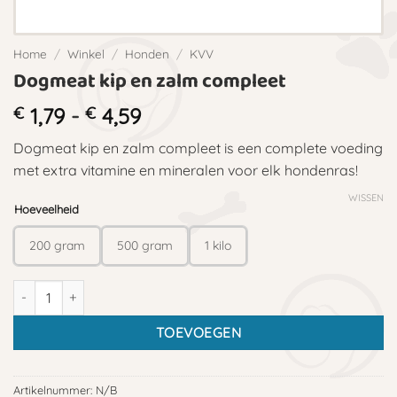
Home
/
Winkel
/
Honden
/
KVV
Dogmeat kip en zalm compleet
Prijsklasse:
€
1,79
-
€
4,59
€ 1,79
Dogmeat kip en zalm compleet is een complete voeding
tot
met extra vitamine en mineralen voor elk hondenras!
€ 4,59
WISSEN
Hoeveelheid
200 gram
500 gram
1 kilo
Dogmeat kip en zalm compleet aantal
TOEVOEGEN
Artikelnummer:
N/B