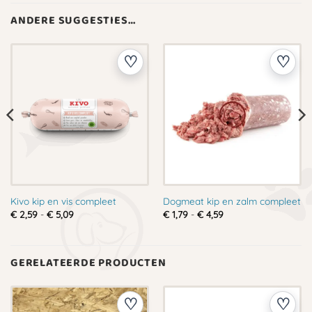
ANDERE SUGGESTIES…
Kivo kip en vis compleet
Dogmeat kip en zalm compleet
Prijsklasse:
Prijsklasse:
€
2,59
-
€
5,09
€
1,79
-
€
4,59
€ 2,59
€ 1,79
tot
tot
€ 5,09
€ 4,59
GERELATEERDE PRODUCTEN