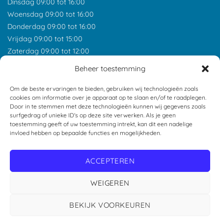
Dinsdag 09:00 tot 16:00
Woensdag 09:00 tot 16:00
Donderdag 09:00 tot 16:00
Vrijdag 09:00 tot 15:00
Zaterdag 09:00 tot 12:00
*Feestdagen gesloten tenzij anders aangegeven.
Beheer toestemming
ONZE RECENSIES
Om de beste ervaringen te bieden, gebruiken wij technologieën zoals
cookies om informatie over je apparaat op te slaan en/of te raadplegen.
Door in te stemmen met deze technologieën kunnen wij gegevens zoals
surfgedrag of unieke ID's op deze site verwerken. Als je geen
toestemming geeft of uw toestemming intrekt, kan dit een nadelige
invloed hebben op bepaalde functies en mogelijkheden.
ACCEPTEREN
WEIGEREN
BEKIJK VOORKEUREN