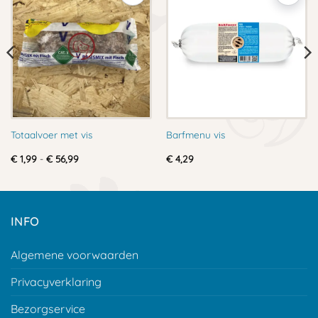
Totaalvoer met vis
Barfmenu vis
Prijsklasse:
€
1,99
-
€
56,99
€
4,29
€ 1,99
tot
€ 56,99
INFO
Algemene voorwaarden
Privacyverklaring
Bezorgservice