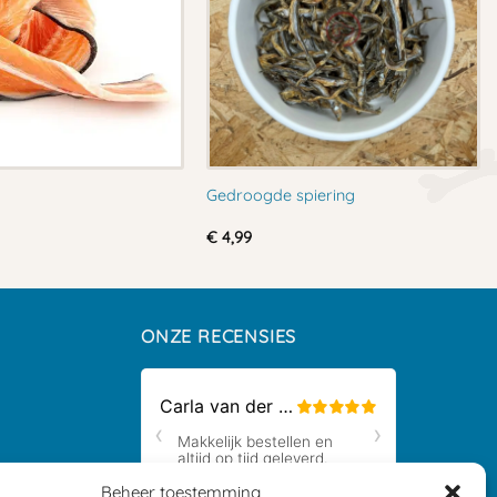
s
Gedroogde spiering
€
4,99
ONZE RECENSIES
Beheer toestemming