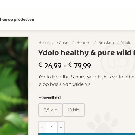
Nieuwe producten
Home
/
Winkel
/
Honden
/
Brokken
/
Ydolo
Ydolo healthy & pure wild 
Prijsklasse:
€
26,99
-
€
79,99
€ 26,99
Ydolo Healthy & pure Wild Fish is verkrijgb
tot
is op basis van wilde vis.
€ 79,99
Hoeveelheid
2,5 kilo
10 kilo
Ydolo healthy & pure wild fish aantal