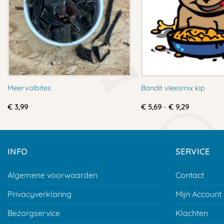
Meervalbites
Bandit vleesmix kip
Prijsklasse
€
3,99
€
5,69
-
€
9,29
€ 5,69
tot
€ 9,29
INFO
SERVICE
Algemene voorwaarden
Contact
Privacyverklaring
Mijn Account
Bezorgservice
Klachten