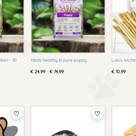
cken – 10
Ydolo healthy & pure puppy
Lulu’s kitc
Prijsklasse:
€
24,99
-
€
74,99
€
10,99
€ 24,99
tot
€ 74,99