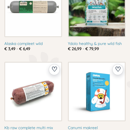
Alaska compleet wild
Ydolo healthy & pure wild fish
Prijsklasse:
Prijsklasse:
€
3,49
-
€
6,49
€
26,99
-
€
79,99
€ 3,49
€ 26,99
tot
tot
€ 6,49
€ 79,99
Kb raw complete multi mix
Canumi makreel