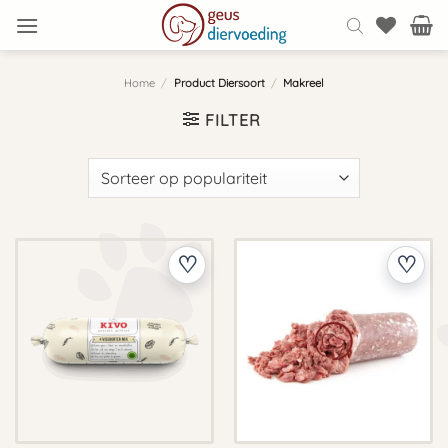
Ga
naar
inhoud
Home
/
Product Diersoort
/
Makreel
FILTER