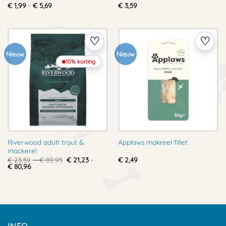
Prijsklasse:
€
1,99
-
€
5,69
€
3,59
€ 1,99
tot
€ 5,69
Nieuw
Nieuw
10% korting
Riverwood adult trout &
Applaws makreel fillet
mackerel
Prijsklasse:
€
23,59
-
€
89,95
€
21,23
-
€
2,49
Prijsklasse:
€ 23,59
€
80,96
€ 21,23
tot
tot
€ 89,95
€ 80,96
INFO