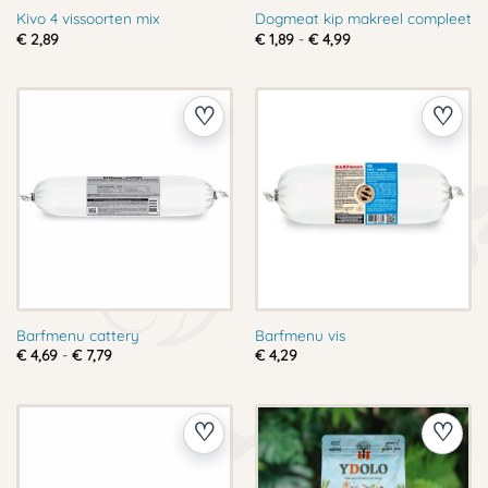
Kivo 4 vissoorten mix
Dogmeat kip makreel compleet
Prijsklasse:
€
2,89
€
1,89
-
€
4,99
€ 1,89
tot
€ 4,99
Barfmenu cattery
Barfmenu vis
Prijsklasse:
€
4,69
-
€
7,79
€
4,29
€ 4,69
tot
€ 7,79