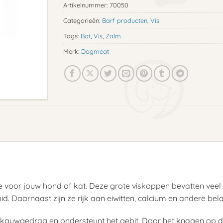
Artikelnummer:
70050
Categorieën:
Barf producten
,
Vis
Tags:
Bot
,
Vis
,
Zalm
Merk:
Dogmeat
e voor jouw hond of kat. Deze grote viskoppen bevatten vee
. Daarnaast zijn ze rijk aan eiwitten, calcium en andere bel
e kauwgedrag en ondersteunt het gebit. Door het knagen op d