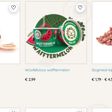
Woofelicious wafftermelon
Dogmeat ki
€
2,99
€
1,79
-
€
4,