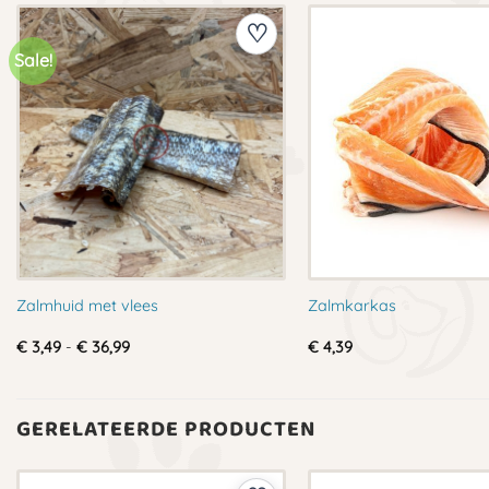
Sale!
Zalmhuid met vlees
Zalmkarkas
Prijsklasse:
€
3,49
-
€
36,99
€
4,39
€ 3,49
tot
€ 36,99
GERELATEERDE PRODUCTEN