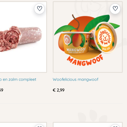
p en zalm compleet
Woofelicious mangwoof
Prijsklasse:
59
€
2,99
€ 1,79
tot
€ 4,59