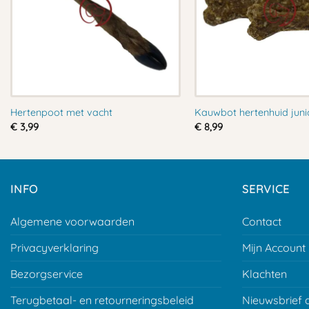
Hertenpoot met vacht
Kauwbot hertenhuid juni
€
3,99
€
8,99
INFO
SERVICE
Algemene voorwaarden
Contact
Privacyverklaring
Mijn Account
Bezorgservice
Klachten
Terugbetaal- en retourneringsbeleid
Nieuwsbrief 