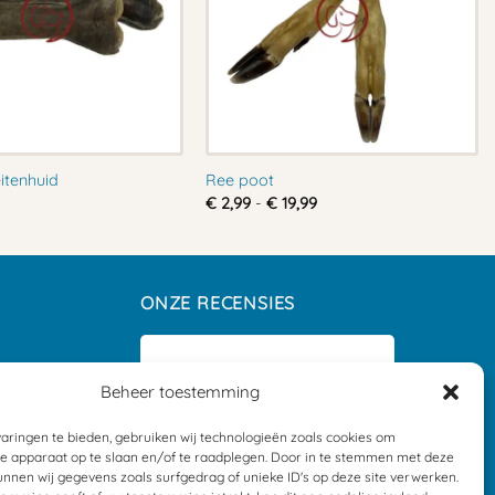
itenhuid
Ree poot
Prijsklasse:
€
2,99
-
€
19,99
€ 2,99
tot
€ 19,99
ONZE RECENSIES
Beheer toestemming
aringen te bieden, gebruiken wij technologieën zoals cookies om
je apparaat op te slaan en/of te raadplegen. Door in te stemmen met deze
nnen wij gegevens zoals surfgedrag of unieke ID's op deze site verwerken.
ders