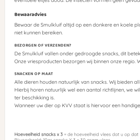
eventuele eitjes dood. De insecten vormen geen gevaar
Bewaaradvies
Bewaar de Smulkluif altijd op een donkere en koele pl
niet kunnen bereiken.
BEZORGEN OF VERZENDEN?
De Smulkluif vallen onder gedroogde snacks, dit betek
Onze vriesproducten bezorgen wij binnen onze regio. Wi
SNACKEN OP MAAT
Alle dieren houden natuurlijk van snacks. Wij bieden a
Hierbij horen natuurlijk wel een aantal richtlijnen, w
ter beschikking is.
Wanneer uw dier op KVV staat is hiervoor een handige
Hoeveelheid snacks x 3
= de hoeveelheid vlees dat u op da
Bijvoorbeeld: 10gr snacks X 3 =
30 gram
vlees.