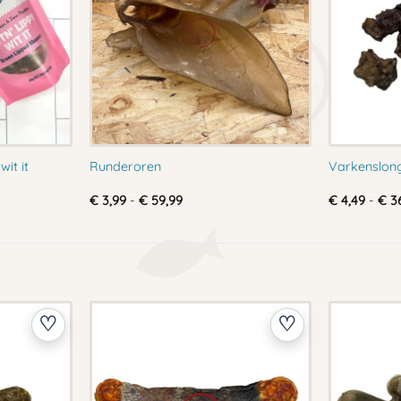
wit it
Runderoren
Varkenslong
Prijsklasse:
€
3,99
-
€
59,99
€
4,49
-
€
36
€ 3,99
tot
€ 59,99