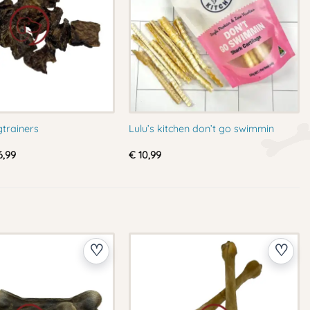
trainers
Lulu’s kitchen don’t go swimmin
Prijsklasse:
,99
€
10,99
€ 4,49
tot
€ 36,99