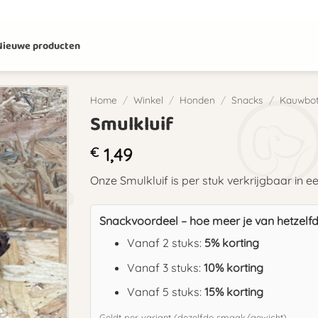
Nieuwe producten
Home
/
Winkel
/
Honden
/
Snacks
/
Kauwbot
Smulkluif
€
1,49
Onze Smulkluif is per stuk verkrijgbaar in e
Snackvoordeel – hoe meer je van hetzelfd
Vanaf 2 stuks:
5% korting
Vanaf 3 stuks:
10% korting
Vanaf 5 stuks:
15% korting
Geldt per variant (dezelfde smaak/gewicht).