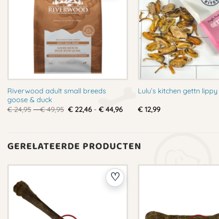
Riverwood adult small breeds
Lulu’s kitchen gettn lippy 
goose & duck
Prijsklasse:
Prijsklasse:
€
24,95
-
€
49,95
€
22,46
-
€
44,96
€
12,99
€ 24,95
€ 22,46
tot
tot
€ 49,95
€ 44,96
GERELATEERDE PRODUCTEN