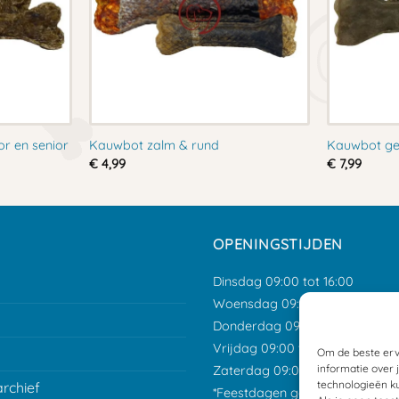
or en senior
Kauwbot zalm & rund
Kauwbot ge
€
4,99
€
7,99
OPENINGSTIJDEN
Dinsdag 09:00 tot 16:00
Woensdag 09:00 tot 16:00
Donderdag 09:00 tot 16:00
Vrijdag 09:00 tot 15:00
Om de beste erv
informatie over 
Zaterdag 09:00 tot 12:00
technologieën ku
archief
*Feestdagen gesloten tenzij an