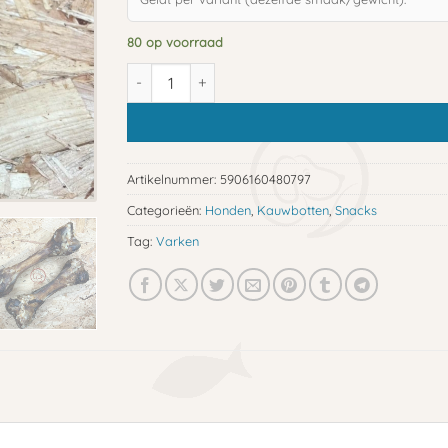
80 op voorraad
Smulkluif aantal
Artikelnummer:
5906160480797
Categorieën:
Honden
,
Kauwbotten
,
Snacks
Tag:
Varken