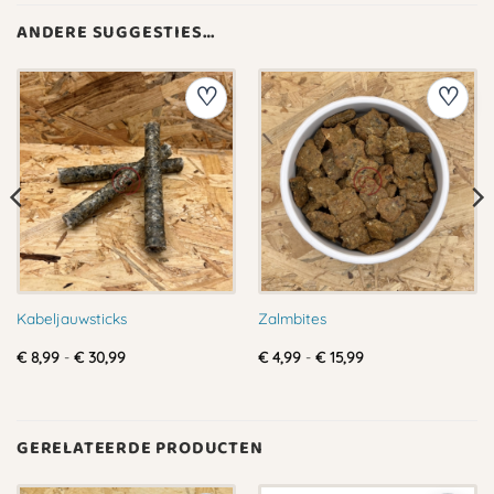
ANDERE SUGGESTIES…
Kabeljauwsticks
Zalmbites
Prijsklasse:
Prijsklasse:
€
8,99
-
€
30,99
€
4,99
-
€
15,99
€ 8,99
€ 4,99
tot
tot
€ 30,99
€ 15,99
GERELATEERDE PRODUCTEN