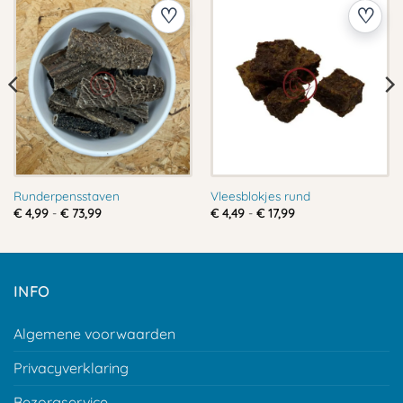
Runderpensstaven
Vleesblokjes rund
Prijsklasse:
Prijsklasse:
€
4,99
-
€
73,99
€
4,49
-
€
17,99
€ 4,99
€ 4,49
tot
tot
€ 73,99
€ 17,99
INFO
Algemene voorwaarden
Privacyverklaring
Bezorgservice