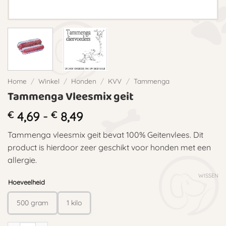
Home
/
Winkel
/
Honden
/
KVV
/
Tammenga
Tammenga Vleesmix geit
Prijsklasse:
€
4,69
-
€
8,49
€ 4,69
Tammenga vleesmix geit bevat 100% Geitenvlees. Dit
tot
product is hierdoor zeer geschikt voor honden met een
€ 8,49
allergie.
WISSEN
Hoeveelheid
500 gram
1 kilo