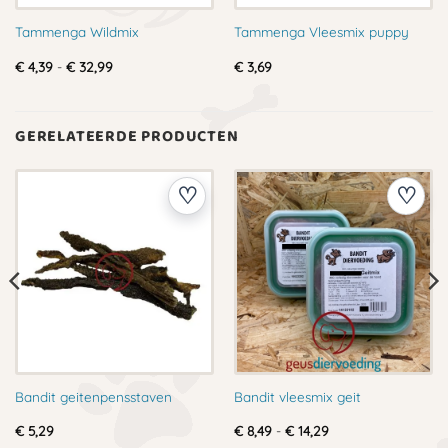
Tammenga Wildmix
Tammenga Vleesmix puppy
Prijsklasse:
€
4,39
-
€
32,99
€
3,69
€ 4,39
tot
€ 32,99
GERELATEERDE PRODUCTEN
Bandit geitenpensstaven
Bandit vleesmix geit
Prijsklasse:
€
5,29
€
8,49
-
€
14,29
€ 8,49