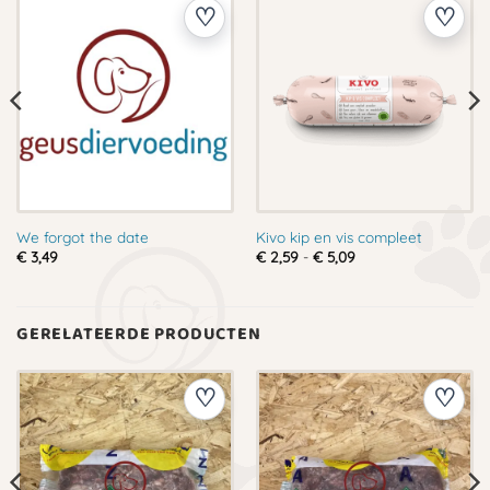
We forgot the date
Kivo kip en vis compleet
Prijsklasse:
€
3,49
€
2,59
-
€
5,09
€ 2,59
tot
€ 5,09
GERELATEERDE PRODUCTEN