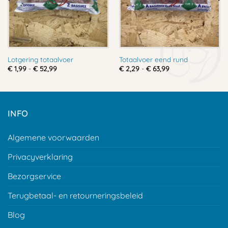
Lotgering totaalvoer
Totaalvoer eend rund
Prijsklasse:
Prijsklasse:
€
1,99
-
€
52,99
€
2,29
-
€
63,99
€ 1,99
€ 2,29
tot
tot
€ 52,99
€ 63,99
INFO
Algemene voorwaarden
Privacyverklaring
Bezorgservice
Terugbetaal- en retourneringsbeleid
Blog