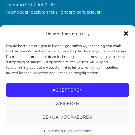
Zaterdag 09:00 tot 12:00
*Feestdagen gesloten tenzij anders aangegeven.
ONZE RECENSIES
Beheer toestemming
Om de beste ervaringen te bieden, gebruiken wij technologieën zoals
cookies om informatie over je apparaat op te slaan en/of te raadplegen.
Door in te stemmen met deze technologieën kunnen wij gegevens zoals
surfgedrag of unieke ID's op deze site verwerken. Als je geen
toestemming geeft of uw toestemming intrekt, kan dit een nadelige
invloed hebben op bepaalde functies en mogelijkheden.
ACCEPTEREN
WEIGEREN
Copyright 2026 ©
Geusdiervoeding
BEKIJK VOORKEUREN
Disclaimer
Privacyverklaring