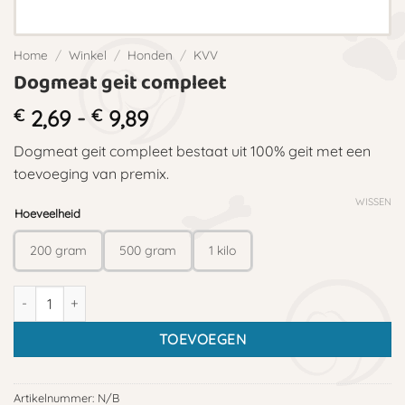
Home
/
Winkel
/
Honden
/
KVV
Dogmeat geit compleet
Prijsklasse:
€
2,69
-
€
9,89
€ 2,69
Dogmeat geit compleet bestaat uit 100% geit met een
tot
toevoeging van premix.
€ 9,89
WISSEN
Hoeveelheid
200 gram
500 gram
1 kilo
Dogmeat geit compleet aantal
TOEVOEGEN
Artikelnummer:
N/B