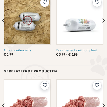
Alroda geitenpens
Dogs perfect geit compleet
Prijsklasse:
€
2,99
€
3,99
-
€
6,99
€ 3,99
tot
€ 6,99
GERELATEERDE PRODUCTEN