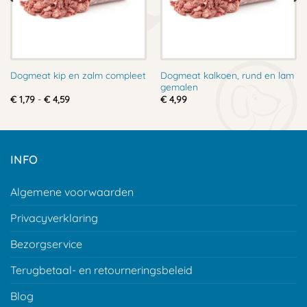
Dogmeat kalkoen, rund en lam
Dogmeat kip en zalm compleet
gemalen
Prijsklasse:
€
1,79
-
€
4,59
€
4,99
€ 1,79
tot
€ 4,59
INFO
Algemene voorwaarden
Privacyverklaring
Bezorgservice
Terugbetaal- en retourneringsbeleid
Blog