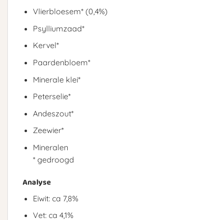
Vlierbloesem* (0,4%)
Psylliumzaad*
Kervel*
Paardenbloem*
Minerale klei*
Peterselie*
Andeszout*
Zeewier*
Mineralen
* gedroogd
Analyse
Eiwit: ca 7,8%
Vet: ca 4,1%