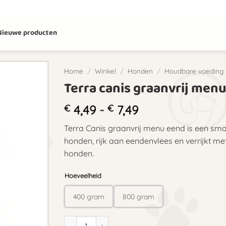
Nieuwe producten
Home
/
Winkel
/
Honden
/
Houdbare voeding
Terra canis graanvrij men
Prijsklasse:
€
4,49
-
€
7,49
€ 4,49
Terra Canis graanvrij menu eend is een sma
tot
honden, rijk aan eendenvlees en verrijkt me
€ 7,49
honden.
Hoeveelheid
400 gram
800 gram
Terra canis graanvrij menu eend aantal