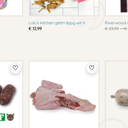
Lulu’s kitchen gettn lippy wit it
Riverwood a
€
12,99
€
23,95
-
€