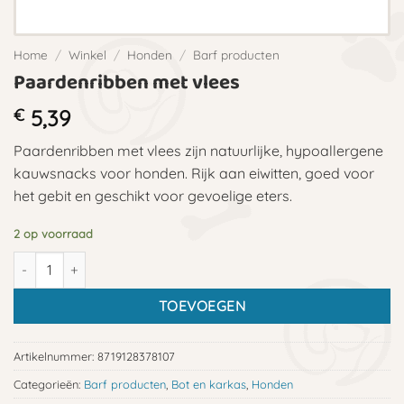
Home
/
Winkel
/
Honden
/
Barf producten
Paardenribben met vlees
€
5,39
Paardenribben met vlees zijn natuurlijke, hypoallergene
kauwsnacks voor honden. Rijk aan eiwitten, goed voor
het gebit en geschikt voor gevoelige eters.
2 op voorraad
Paardenribben met vlees aantal
TOEVOEGEN
Artikelnummer:
8719128378107
Categorieën:
Barf producten
,
Bot en karkas
,
Honden