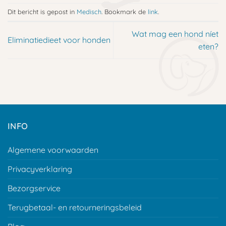
Dit bericht is gepost in
Medisch
. Bookmark de
link
.
Wat mag een hond níet
Eliminatiedieet voor honden
eten?
INFO
Algemene voorwaarden
Privacyverklaring
Bezorgservice
Terugbetaal- en retourneringsbeleid