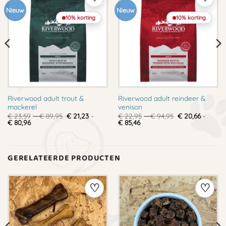
Nieuw
Nieuw
10% korting
10% korting
Riverwood adult trout &
Riverwood adult reindeer &
mackerel
venison
Prijsklasse:
Prijsklasse:
€
23,59
-
€
89,95
€
21,23
-
€
22,95
-
€
94,95
€
20,66
-
Prijsklasse:
€ 23,59
Prijsklasse:
€ 22,95
€
80,96
€
85,46
€ 21,23
tot
€ 20,66
tot
tot
€ 89,95
tot
€ 94,95
€ 80,96
€ 85,46
GERELATEERDE PRODUCTEN