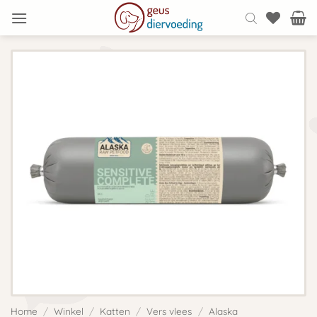
Ga
naar
inhoud
Home
/
Winkel
/
Katten
/
Vers vlees
/
Alaska