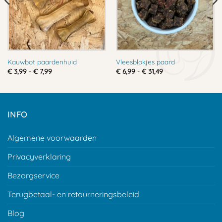
Kauwbot paardenhuid
Vleesblokjes paard
Prijsklasse:
Prijsklasse:
€
3,99
-
€
7,99
€
6,99
-
€
31,49
€ 3,99
€ 6,99
tot
tot
€ 7,99
€ 31,49
INFO
Algemene voorwaarden
Privacyverklaring
Bezorgservice
Terugbetaal- en retourneringsbeleid
Blog