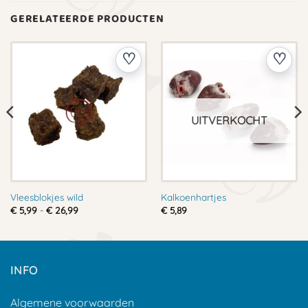
GERELATEERDE PRODUCTEN
UITVERKOCHT
Vleesblokjes wild
Kalkoenhartjes
Prijsklasse:
€
5,99
-
€
26,99
€
5,89
€ 5,99
tot
€ 26,99
INFO
Algemene voorwaarden