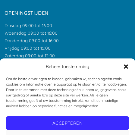
OPENINGSTIJDEN
Dinsdag 09:00 tot 16:00
Woensdag 09:00 tot 16:00
Donderdag 09:00 tot 16:00
Vrijdag 09:00 tot 15:00
Zaterdag 09:00 tot 12:00
*Feestdagen gesloten tenzij anders aangegeven.
Beheer toestemming
ONZE RECENSIES
Om de beste ervaringen te bieden, gebruiken wij technologieën zoals
cookies om informatie over je apparaat op te slaan en/of te raadplegen.
Door in te stemmen met deze technologieën kunnen wij gegevens zoals
surfgedrag of unieke ID's op deze site verwerken. Als je geen
toestemming geeft of uw toestemming intrekt, kan dit een nadelige
invloed hebben op bepaalde functies en mogelijkheden.
ACCEPTEREN