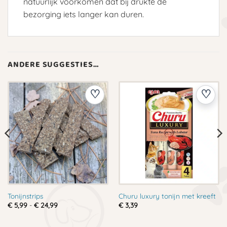
natuurlijk voorkomen dat bij drukte de
bezorging iets langer kan duren.
ANDERE SUGGESTIES…
Tonijnstrips
Churu luxury tonijn met kreeft
Prijsklasse:
€
5,99
-
€
24,99
€
3,39
€ 5,99
tot
€ 24,99