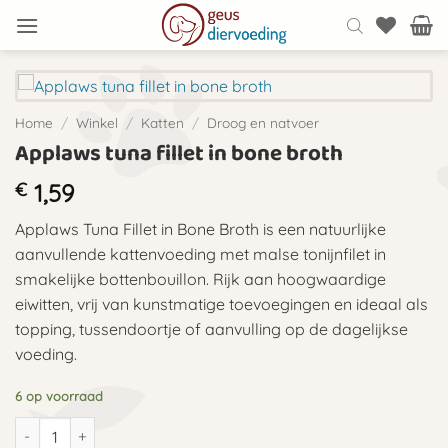
Ga
naar
inhoud
Home
/
Winkel
/
Katten
/
Droog en natvoer
Applaws tuna fillet in bone broth
€
1,59
Applaws Tuna Fillet in Bone Broth is een natuurlijke
aanvullende kattenvoeding met malse tonijnfilet in
smakelijke bottenbouillon. Rijk aan hoogwaardige
eiwitten, vrij van kunstmatige toevoegingen en ideaal als
topping, tussendoortje of aanvulling op de dagelijkse
voeding.
6 op voorraad
Applaws tuna fillet in bone broth aantal