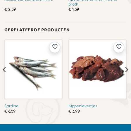
broth
€
2,59
€
1,59
GERELATEERDE PRODUCTEN
Sardine
Kippenlevertjes
€
6,59
€
3,99