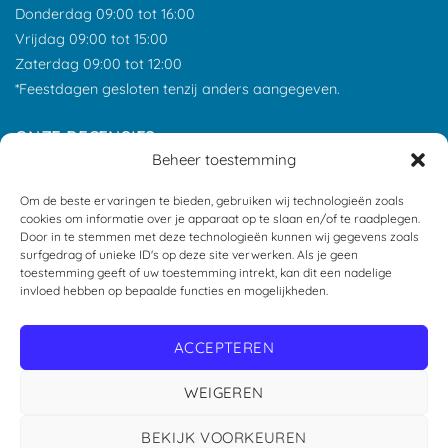
Donderdag 09:00 tot 16:00
Vrijdag 09:00 tot 15:00
Zaterdag 09:00 tot 12:00
*Feestdagen gesloten tenzij anders aangegeven.
ONZE RECENSIES
Beheer toestemming
Om de beste ervaringen te bieden, gebruiken wij technologieën zoals
cookies om informatie over je apparaat op te slaan en/of te raadplegen.
Door in te stemmen met deze technologieën kunnen wij gegevens zoals
surfgedrag of unieke ID's op deze site verwerken. Als je geen
toestemming geeft of uw toestemming intrekt, kan dit een nadelige
invloed hebben op bepaalde functies en mogelijkheden.
ACCEPTEREN
WEIGEREN
Copyright 2026 ©
Geusdiervoeding
BEKIJK VOORKEUREN