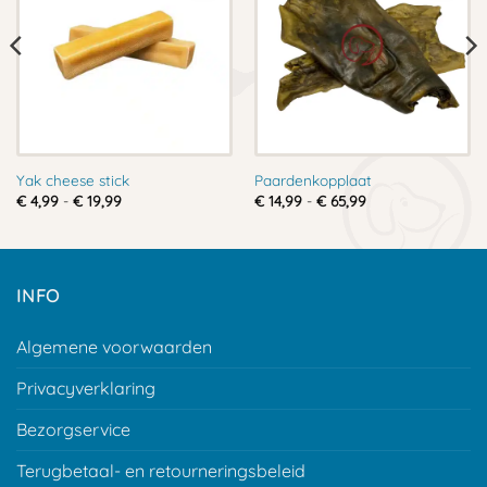
Yak cheese stick
Paardenkopplaat
Prijsklasse:
Prijsklasse:
€
4,99
-
€
19,99
€
14,99
-
€
65,99
€ 4,99
€ 14,99
tot
tot
€ 19,99
€ 65,99
INFO
Algemene voorwaarden
Privacyverklaring
Bezorgservice
Terugbetaal- en retourneringsbeleid