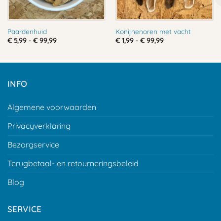
Paardenhuid
Konijnenoren met vacht
Prijsklasse:
Prijsklasse:
€
5,99
-
€
99,99
€
1,99
-
€
99,99
€ 5,99
€ 1,99
tot
tot
€ 99,99
€ 99,99
INFO
Algemene voorwaarden
Privacyverklaring
Bezorgservice
Terugbetaal- en retourneringsbeleid
Blog
SERVICE