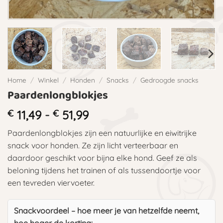
Home
/
Winkel
/
Honden
/
Snacks
/
Gedroogde snacks
Paardenlongblokjes
Prijsklasse:
€
11,49
-
€
51,99
€ 11,49
Paardenlongblokjes zijn een natuurlijke en eiwitrijke
tot
snack voor honden. Ze zijn licht verteerbaar en
€ 51,99
daardoor geschikt voor bijna elke hond. Geef ze als
beloning tijdens het trainen of als tussendoortje voor
een tevreden viervoeter.
Snackvoordeel – hoe meer je van hetzelfde neemt,