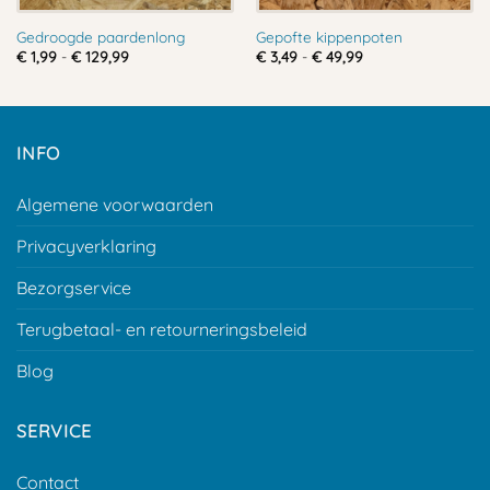
Gedroogde paardenlong
Gepofte kippenpoten
Prijsklasse:
Prijsklasse:
€
1,99
-
€
129,99
€
3,49
-
€
49,99
€ 1,99
€ 3,49
tot
tot
€ 129,99
€ 49,99
INFO
Algemene voorwaarden
Privacyverklaring
Bezorgservice
Terugbetaal- en retourneringsbeleid
Blog
SERVICE
Contact