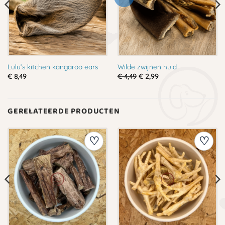
Lulu’s kitchen kangaroo ears
Wilde zwijnen huid
Oorspronkelijke
Huidige
€
8,49
€
4,49
€
2,99
prijs
prijs
was:
is:
€ 4,49.
€ 2,99.
GERELATEERDE PRODUCTEN