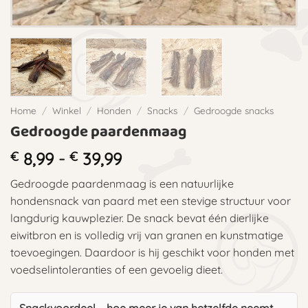
Home
/
Winkel
/
Honden
/
Snacks
/
Gedroogde snacks
Gedroogde paardenmaag
Prijsklasse:
€
8,99
-
€
39,99
€ 8,99
Gedroogde paardenmaag is een natuurlijke
tot
hondensnack van paard met een stevige structuur voor
€ 39,99
langdurig kauwplezier. De snack bevat één dierlijke
eiwitbron en is volledig vrij van granen en kunstmatige
toevoegingen. Daardoor is hij geschikt voor honden met
voedselintoleranties of een gevoelig dieet.