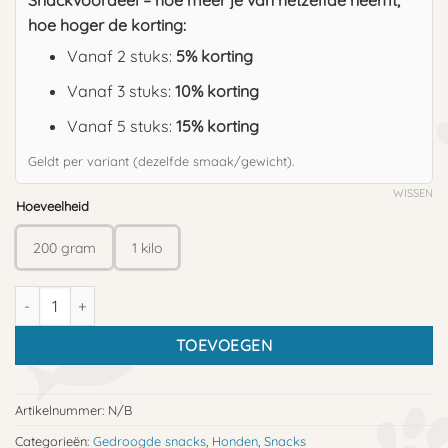
Snackvoordeel – hoe meer je van hetzelfde neemt,
hoe hoger de korting:
Vanaf 2 stuks:
5% korting
Vanaf 3 stuks:
10% korting
Vanaf 5 stuks:
15% korting
Geldt per variant (dezelfde smaak/gewicht).
WISSEN
Hoeveelheid
200 gram
1 kilo
Gedroogde paardenmaag aantal
TOEVOEGEN
Artikelnummer:
N/B
Categorieën:
Gedroogde snacks
,
Honden
,
Snacks