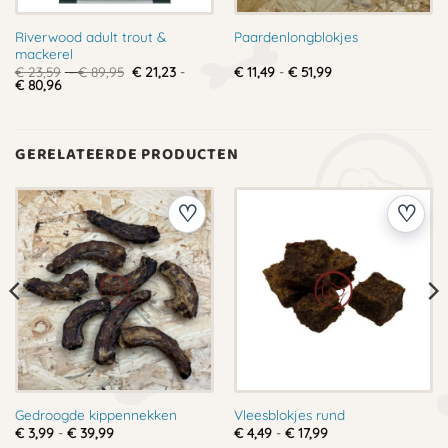
Riverwood adult trout &
Paardenlongblokjes
mackerel
Prijsklasse:
Prijsklasse:
€
23,59
-
€
89,95
€
21,23
-
€
11,49
-
€
51,99
Prijsklasse:
€ 23,59
€ 11,49
€
80,96
€ 21,23
tot
tot
tot
€ 89,95
€ 51,99
€ 80,96
GERELATEERDE PRODUCTEN
Gedroogde kippennekken
Vleesblokjes rund
Prijsklasse:
Prijsklasse:
€
3,99
-
€
39,99
€
4,49
-
€
17,99
€ 3,99
€ 4,49