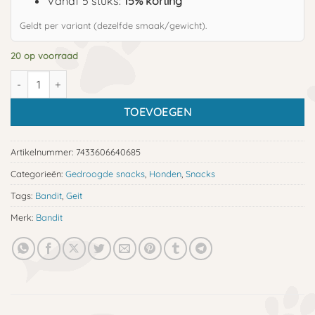
Vanaf 5 stuks:
15% korting
Geldt per variant (dezelfde smaak/gewicht).
20 op voorraad
Bandit geitenpensstaven aantal
TOEVOEGEN
Artikelnummer:
7433606640685
Categorieën:
Gedroogde snacks
,
Honden
,
Snacks
Tags:
Bandit
,
Geit
Merk:
Bandit