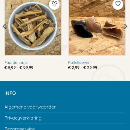
Paardenhuid
Kalfshoeven
Prijsklasse:
Prijsklasse:
€
5,99
-
€
99,99
€
2,99
-
€
29,99
€ 5,99
€ 2,99
tot
tot
€ 99,99
€ 29,99
INFO
Algemene voorwaarden
Privacyverklaring
Bezorgservice