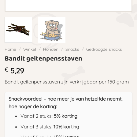
Home
/
Winkel
/
Honden
/
Snacks
/
Gedroogde snacks
Bandit geitenpensstaven
€
5,29
Bandit geitenpensstaven zijn verkrijgbaar per 150 gram
Snackvoordeel – hoe meer je van hetzelfde neemt,
hoe hoger de korting:
Vanaf 2 stuks:
5% korting
Vanaf 3 stuks:
10% korting