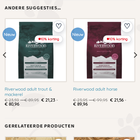
ANDERE SUGGESTIES…
Nieuw
Nieuw
10% korting
10% korting
Riverwood adult trout &
Riverwood adult horse
mackerel
Prijsklasse:
Prijsklasse:
€
23,59
-
€
89,95
€
21,23
-
€
23,95
-
€
99,95
€
21,56
-
Prijsklasse:
€ 23,59
Prijsklasse:
€ 23,95
€
80,96
€
89,96
€ 21,23
tot
€ 21,56
tot
tot
€ 89,95
tot
€ 99,95
€ 80,96
€ 89,96
GERELATEERDE PRODUCTEN