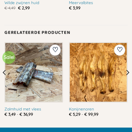
Wilde zwijnen huid
Meervalbites
Oorspronkelijke
Huidige
€
4,49
€
2,99
€
3,99
prijs
prijs
was:
is:
€ 4,49.
€ 2,99.
GERELATEERDE PRODUCTEN
Sale!
Zalmhuid met vlees
Konijnenoren
Prijsklasse:
Prijsklasse:
€
3,49
-
€
36,99
€
5,29
-
€
99,99
€ 3,49
€ 5,29
tot
tot
€ 36,99
€ 99,99