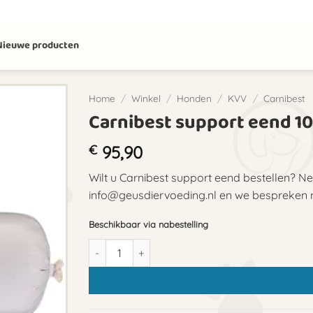
Nieuwe producten
Home
/
Winkel
/
Honden
/
KVV
/
Carnibest
Carnibest support eend 1
€
95,90
Wilt u Carnibest support eend bestellen? N
info@geusdiervoeding.nl en we bespreken me
Beschikbaar via nabestelling
Carnibest support eend 10x1kg aantal