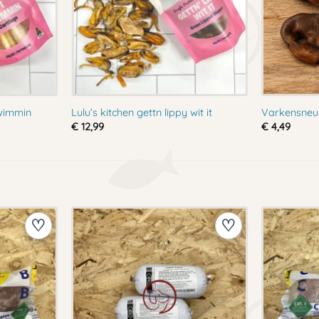
swimmin
Lulu’s kitchen gettn lippy wit it
Varkensneu
€
12,99
€
4,49