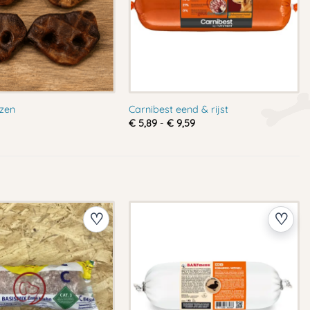
zen
Carnibest eend & rijst
Prijsklasse:
€
5,89
-
€
9,59
€ 5,89
tot
€ 9,59