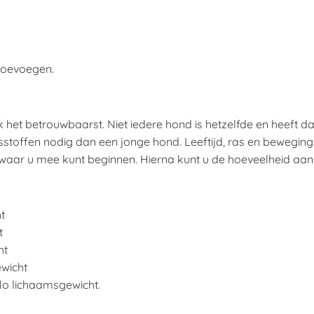
 toevoegen.
k het betrouwbaarst. Niet iedere hond is hetzelfde en heeft
offen nodig dan een jonge hond. Leeftijd, ras en bewegingsac
ijn waar u mee kunt beginnen. Hierna kunt u de hoeveelheid 
t
t
ht
wicht
lo lichaamsgewicht.