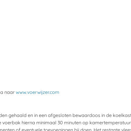
 Ga naar
www.voerwijzer.com
worden gehaald en in een afgesloten bewaardoos in de koelkast
 de voerbak hierna minimaal 30 minuten op kamertemperatuur
enten of eventuele toevoegingen bij doen. Het restante vlee