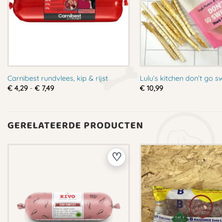
Carnibest rundvlees, kip & rijst
Lulu’s kitchen don’t go 
Prijsklasse:
€
4,29
-
€
7,49
€
10,99
€ 4,29
tot
€ 7,49
GERELATEERDE PRODUCTEN