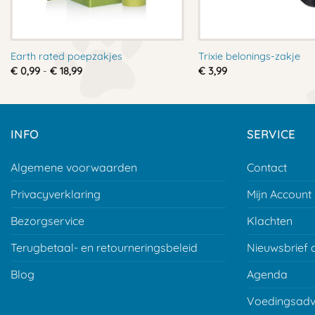
Earth rated poepzakjes
Trixie belonings-zakje
Prijsklasse:
€
0,99
-
€
18,99
€
3,99
€ 0,99
tot
€ 18,99
INFO
SERVICE
Algemene voorwaarden
Contact
Privacyverklaring
Mijn Account
Bezorgservice
Klachten
Terugbetaal- en retourneringsbeleid
Nieuwsbrief 
Blog
Agenda
Voedingsadv