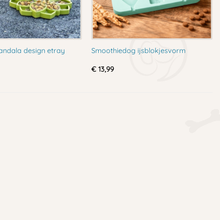
ndala design etray
Smoothiedog ijsblokjesvorm
€
13,99