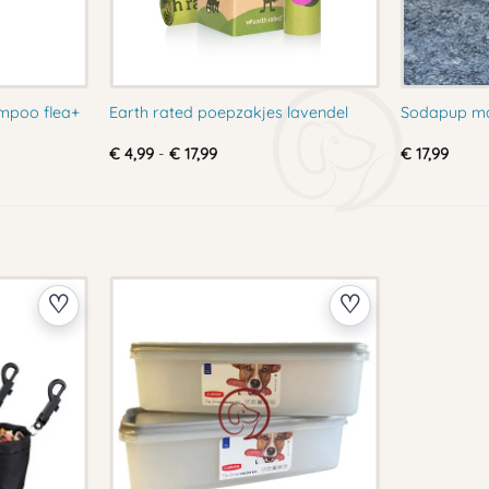
ampoo flea+
Earth rated poepzakjes lavendel
Sodapup ma
Prijsklasse:
€
4,99
-
€
17,99
€
17,99
€ 4,99
tot
€ 17,99