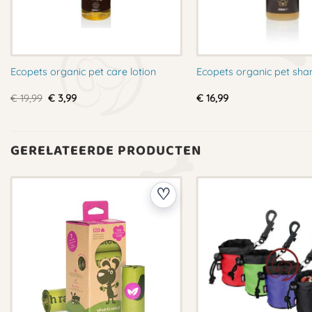
Ecopets organic pet care lotion
Ecopets organic pet sh
Oorspronkelijke
Huidige
€
19,99
€
3,99
€
16,99
prijs
prijs
was:
is:
€ 19,99.
€ 3,99.
GERELATEERDE PRODUCTEN