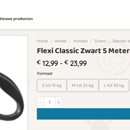
Nieuwe producten
Home
/
Winkel
/
Honden
/
Divers
/
Riemen e
Flexi Classic Zwart 5 Meter
Prijsklasse:
€
12,99
-
€
23,99
€ 12,99
Formaat
tot
€ 23,99
S tot 15 kg
M tot 25 kg
L tot 50 kg
Flexi Classic Zwart 5 Meter aantal