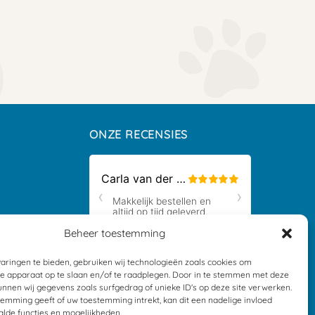
ONZE RECENSIES
Beheer toestemming
ders
aringen te bieden, gebruiken wij technologieën zoals cookies om
je apparaat op te slaan en/of te raadplegen. Door in te stemmen met deze
nnen wij gegevens zoals surfgedrag of unieke ID's op deze site verwerken.
temming geeft of uw toestemming intrekt, kan dit een nadelige invloed
lde functies en mogelijkheden.