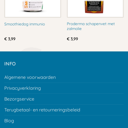
Proderma schapenvet met
Smoothiedog immunio
zalmolie
€
3,99
€
3,99
INFO
Algemene voorwaarden
Privacyverklaring
Bezorgservice
Terugbetaal- en retourneringsbeleid
Blog