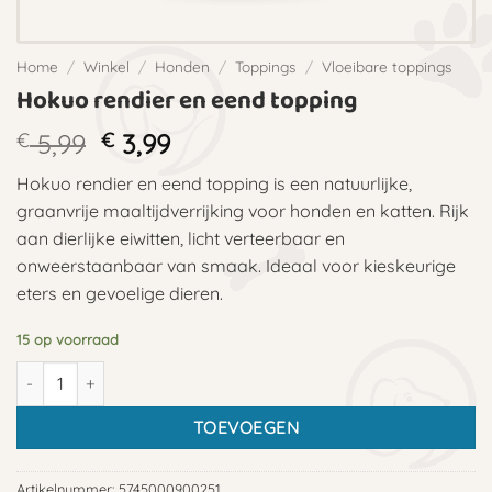
Home
/
Winkel
/
Honden
/
Toppings
/
Vloeibare toppings
Hokuo rendier en eend topping
Oorspronkelijke
Huidige
€
5,99
€
3,99
prijs
prijs
Hokuo rendier en eend topping is een natuurlijke,
was:
is:
graanvrije maaltijdverrijking voor honden en katten. Rijk
€ 5,99.
€ 3,99.
aan dierlijke eiwitten, licht verteerbaar en
onweerstaanbaar van smaak. Ideaal voor kieskeurige
eters en gevoelige dieren.
15 op voorraad
Hokuo rendier en eend topping aantal
TOEVOEGEN
Artikelnummer:
5745000900251