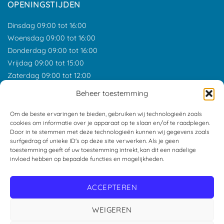
OPENINGSTIJDEN
Dinsdag 09:00 tot 16:00
Woensdag 09:00 tot 16:00
Donderdag 09:00 tot 16:00
Vrijdag 09:00 tot 15:00
Zaterdag 09:00 tot 12:00
*Feestdagen gesloten tenzij anders aangegeven.
Beheer toestemming
ONZE RECENSIES
Om de beste ervaringen te bieden, gebruiken wij technologieën zoals
cookies om informatie over je apparaat op te slaan en/of te raadplegen.
Door in te stemmen met deze technologieën kunnen wij gegevens zoals
surfgedrag of unieke ID's op deze site verwerken. Als je geen
toestemming geeft of uw toestemming intrekt, kan dit een nadelige
invloed hebben op bepaalde functies en mogelijkheden.
ACCEPTEREN
WEIGEREN