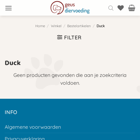
Ga
naar
inhoud
Home
/
Winkel
/
Bestelartikelen
/
Duck
FILTER
Duck
Geen producten gevonden die aan je zoekcriteria
voldoen.
INFO
Algemene voorwaarden
Privacyverklaring