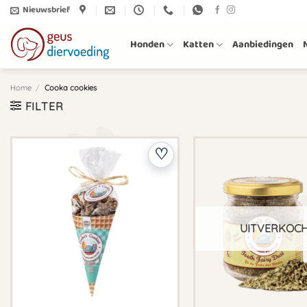
Ga
Nieuwsbrief
naar
inhoud
Honden
Katten
Aanbiedingen
Home
/
Cooka cookies
FILTER
UITVERKOC