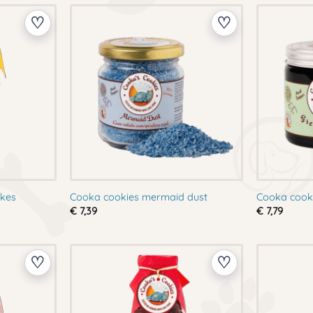
akes
Cooka cookies mermaid dust
Cooka cooki
€
7,39
€
7,79