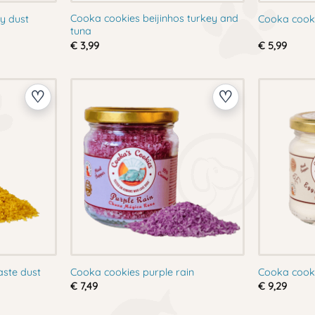
Cooka cookies beijinhos turkey and
y dust
Cooka cooki
tuna
€
3,99
€
5,99
ste dust
Cooka cookies purple rain
Cooka cooki
€
7,49
€
9,29