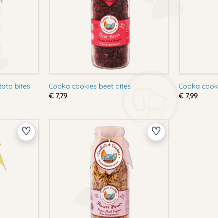
ato bites
Cooka cookies beet bites
Cooka cooki
€
7,79
€
7,99