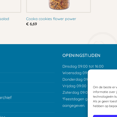
salad
Cooka cookies flower power
€
6,69
OPENINGSTIJDEN
Dinsdag 09:00 tot 16:00
Woensdag 09:00 tot 16:00
Donderdag 09:00 tot 16:00
Vrijdag 09:00 tot 15:00
Om de beste erv
informatie over 
Zaterdag 09:00 tot 12:00
technologieën ku
archief
*Feestdagen gesloten tenzij an
Als je geen toes
aangegeven.
hebben op bepaa