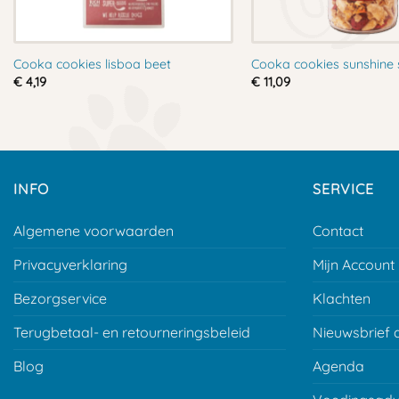
Cooka cookies lisboa beet
Cooka cookies sunshine 
€
4,19
€
11,09
INFO
SERVICE
Algemene voorwaarden
Contact
Privacyverklaring
Mijn Account
Bezorgservice
Klachten
Terugbetaal- en retourneringsbeleid
Nieuwsbrief 
Blog
Agenda