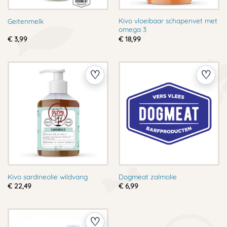
Kivo vloeibaar schapenvet met
Geitenmelk
omega 3
€
3,99
€
18,99
Kivo sardineolie wildvang
Dogmeat zalmolie
€
22,49
€
6,99