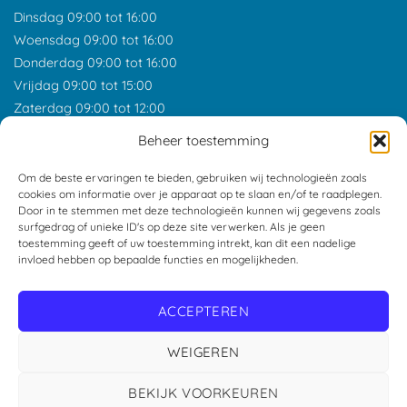
Dinsdag 09:00 tot 16:00
Woensdag 09:00 tot 16:00
Donderdag 09:00 tot 16:00
Vrijdag 09:00 tot 15:00
Zaterdag 09:00 tot 12:00
*Feestdagen gesloten tenzij anders aangegeven.
Beheer toestemming
ONZE RECENSIES
Om de beste ervaringen te bieden, gebruiken wij technologieën zoals
cookies om informatie over je apparaat op te slaan en/of te raadplegen.
Door in te stemmen met deze technologieën kunnen wij gegevens zoals
surfgedrag of unieke ID's op deze site verwerken. Als je geen
toestemming geeft of uw toestemming intrekt, kan dit een nadelige
invloed hebben op bepaalde functies en mogelijkheden.
ACCEPTEREN
WEIGEREN
BEKIJK VOORKEUREN