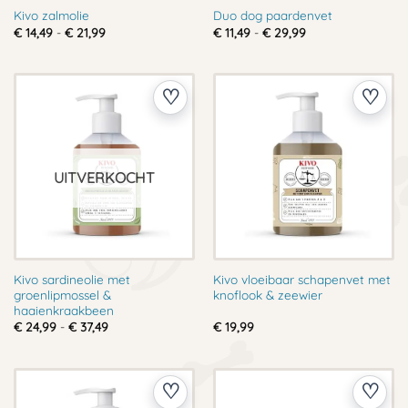
Kivo zalmolie
Duo dog paardenvet
Prijsklasse:
Prijsklasse:
€
14,49
-
€
21,99
€
11,49
-
€
29,99
€ 14,49
€ 11,49
tot
tot
€ 21,99
€ 29,99
UITVERKOCHT
Kivo sardineolie met
Kivo vloeibaar schapenvet met
groenlipmossel &
knoflook & zeewier
haaienkraakbeen
Prijsklasse:
€
24,99
-
€
37,49
€
19,99
€ 24,99
tot
€ 37,49