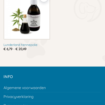
Lunderland hennepolie
Prijsklasse:
€
6,79
-
€
20,49
€ 6,79
tot
€ 20,49
INFO
Algemene voorwaarden
Privacyverklaring