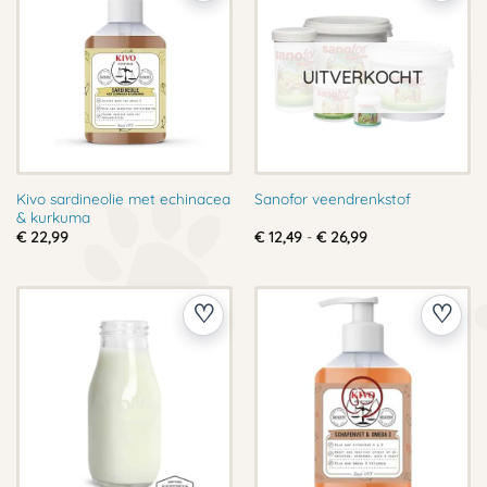
UITVERKOCHT
Kivo sardineolie met echinacea
Sanofor veendrenkstof
& kurkuma
Prijsklasse:
€
22,99
€
12,49
-
€
26,99
€ 12,49
tot
€ 26,99