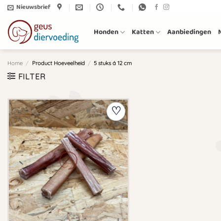
Ga
Nieuwsbrief
naar
inhoud
Honden
Katten
Aanbiedingen
Home
/
Product Hoeveelheid
/
5 stuks á 12 cm
FILTER