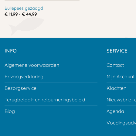
Bullepees gezaagd
Prijsklasse:
€
11,99
-
€
44,99
€ 11,99
tot
€ 44,99
INFO
SERVICE
Algemene voorwaarden
Contact
Privacyverklaring
Mijn Account
Bezorgservice
Klachten
Terugbetaal- en retourneringsbeleid
Nieuwsbrief 
Blog
Agenda
Voedingsadv