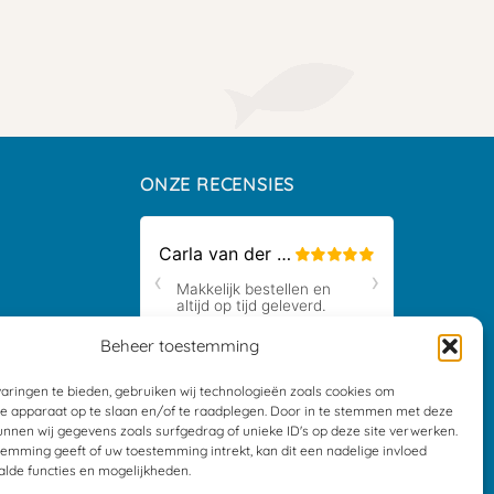
ONZE RECENSIES
Beheer toestemming
ders
aringen te bieden, gebruiken wij technologieën zoals cookies om
je apparaat op te slaan en/of te raadplegen. Door in te stemmen met deze
nnen wij gegevens zoals surfgedrag of unieke ID's op deze site verwerken.
temming geeft of uw toestemming intrekt, kan dit een nadelige invloed
lde functies en mogelijkheden.