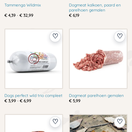
Dogmeat kalkoen, paard en
Tammenga Wildmix
parelhoen gemalen
Prijsklasse:
€
4,39
-
€
32,99
€
6,19
€ 4,39
tot
€ 32,99
Dogs perfect wild trio compleet
Dogmeat parelhoen gemalen
Prijsklasse:
€
3,99
-
€
6,99
€
5,99
€ 3,99
tot
€ 6,99