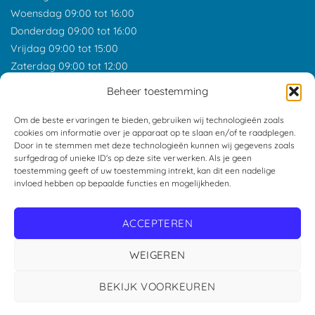
Woensdag 09:00 tot 16:00
Donderdag 09:00 tot 16:00
Vrijdag 09:00 tot 15:00
Zaterdag 09:00 tot 12:00
*Feestdagen gesloten tenzij anders aangegeven.
Beheer toestemming
ONZE RECENSIES
Om de beste ervaringen te bieden, gebruiken wij technologieën zoals
cookies om informatie over je apparaat op te slaan en/of te raadplegen.
Door in te stemmen met deze technologieën kunnen wij gegevens zoals
surfgedrag of unieke ID's op deze site verwerken. Als je geen
toestemming geeft of uw toestemming intrekt, kan dit een nadelige
invloed hebben op bepaalde functies en mogelijkheden.
ACCEPTEREN
WEIGEREN
BEKIJK VOORKEUREN