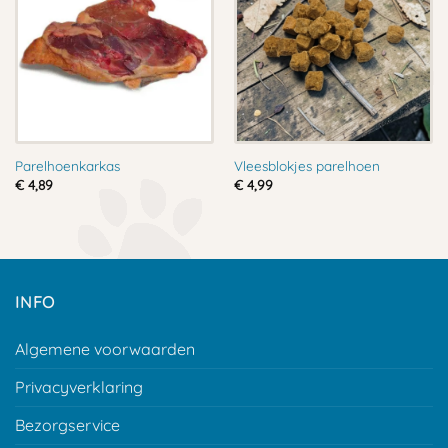
Parelhoenkarkas
Vleesblokjes parelhoen
€
4,89
€
4,99
INFO
Algemene voorwaarden
Privacyverklaring
Bezorgservice