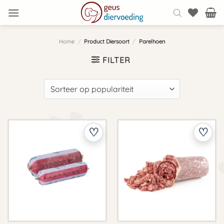
Ga
naar
inhoud
Home
/
Product Diersoort
/
Parelhoen
FILTER