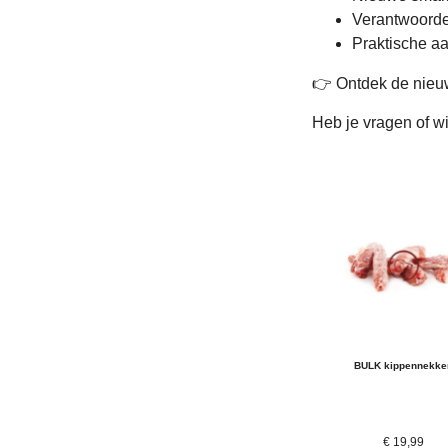
Verantwoorde
Praktische aa
👉 Ontdek de nieu
Heb je vragen of wi
BULK kippennekke
€
19,99