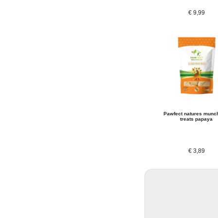
€
9,99
Pawfect natures munc
treats papaya
€
3,89