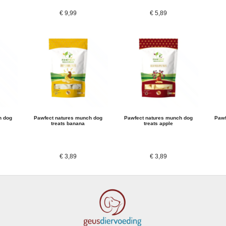
€
9,99
€
5,89
h dog
Pawfect natures munch dog
Pawfect natures munch dog
Pawf
treats banana
treats apple
€
3,89
€
3,89