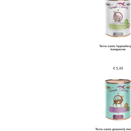
Terra canis hypoaller
kangoeroe
€
5,49
Terra canis graanvrij me