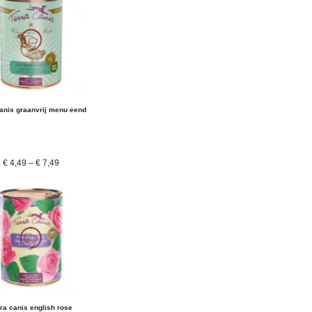
canis graanvrij menu eend
€
4,49
–
€
7,49
ra canis english rose