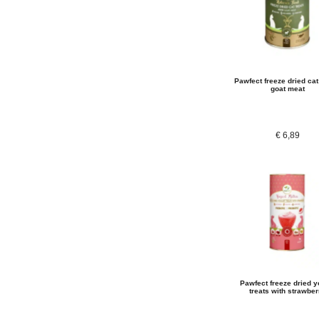
Pawfect freeze dried cat
goat meat
€
6,89
Pawfect freeze dried y
treats with strawber