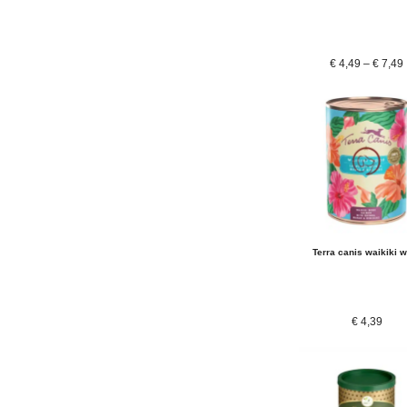
€
4,49
–
€
7,49
Terra canis waikiki 
€
4,39