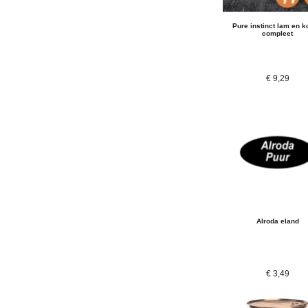
Pure instinct lam en k
compleet
€
9,29
Alroda eland
€
3,49