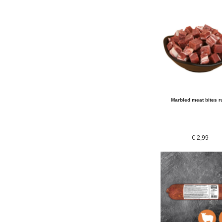
Marbled meat bites r
€
2,99