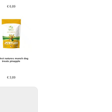
€
6,89
ect natures munch dog
treats pinapple
€
3,89