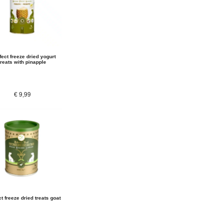
ect freeze dried yogurt
treats with pinapple
€
9,99
t freeze dried treats goat