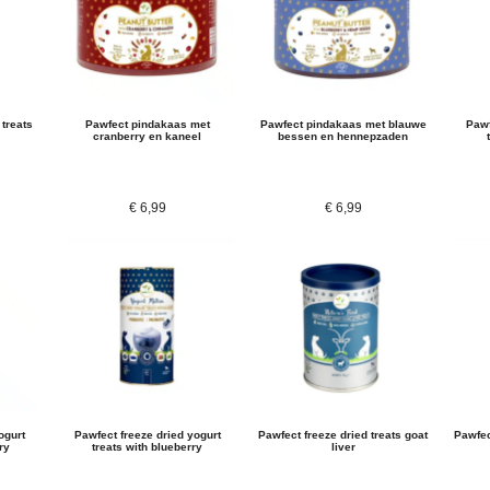
 treats
Pawfect pindakaas met
Pawfect pindakaas met blauwe
Pawf
cranberry en kaneel
bessen en hennepzaden
€
6,99
€
6,99
ogurt
Pawfect freeze dried yogurt
Pawfect freeze dried treats goat
Pawfec
ry
treats with blueberry
liver