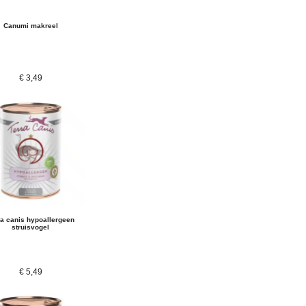
Canumi makreel
€
3,49
ra canis hypoallergeen
struisvogel
€
5,49