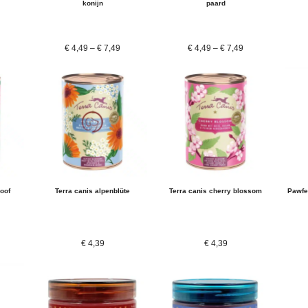
konijn
paard
€
4,49
–
€
7,49
€
4,49
–
€
7,49
woof
Terra canis alpenblüte
Terra canis cherry blossom
Pawfec
€
4,39
€
4,39