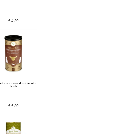
€
4,39
t freeze dried cat treats
lamb
€
6,89