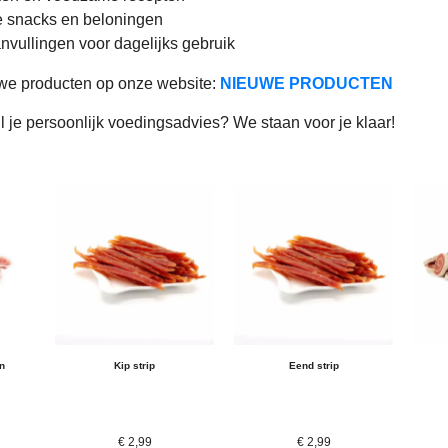
 snacks en beloningen
nvullingen voor dagelijks gebruik
we producten op onze website:
NIEUWE PRODUCTEN
l je persoonlijk voedingsadvies? We staan voor je klaar!
n
Kip strip
Eend strip
€
2,99
€
2,99