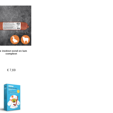
e instinct eend en lam
compleet
€
7,69