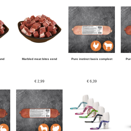
und
Marbled meat bites eend
Pure instinct basis compleet
Pur
€
2,99
€
6,39