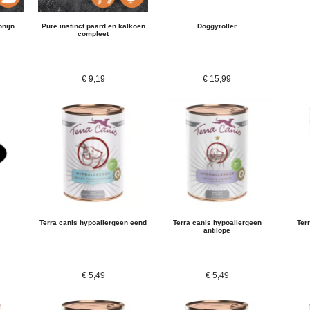
onijn
Pure instinct paard en kalkoen
Doggyroller
compleet
€
9,19
€
15,99
Terra canis hypoallergeen eend
Terra canis hypoallergeen
Ter
antilope
€
5,49
€
5,49