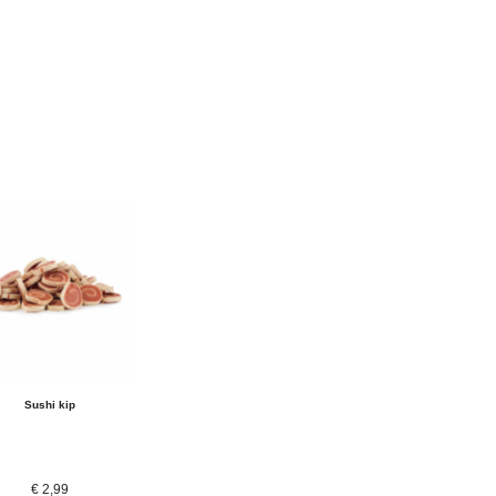
Sushi kip
€
2,99